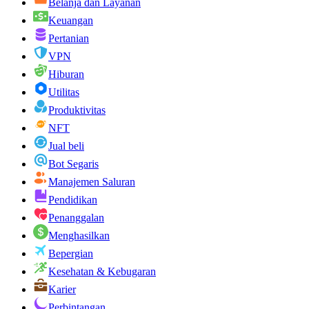
Belanja dan Layanan
Keuangan
Pertanian
VPN
Hiburan
Utilitas
Produktivitas
NFT
Jual beli
Bot Segaris
Manajemen Saluran
Pendidikan
Penanggalan
Menghasilkan
Bepergian
Kesehatan & Kebugaran
Karier
Perbintangan