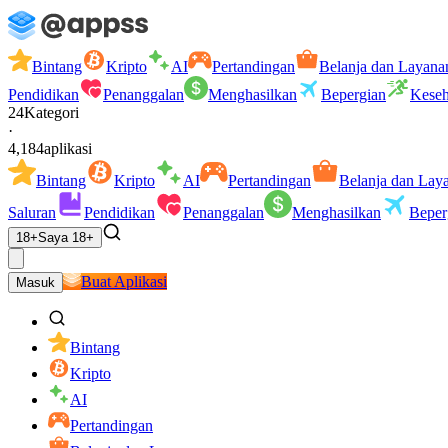
Bintang
Kripto
AI
Pertandingan
Belanja dan Layana
Pendidikan
Penanggalan
Menghasilkan
Bepergian
Keseh
24
Kategori
·
4,184
aplikasi
Bintang
Kripto
AI
Pertandingan
Belanja dan Lay
Saluran
Pendidikan
Penanggalan
Menghasilkan
Beper
18+
Saya 18+
Buat Aplikasi
Masuk
Bintang
Kripto
AI
Pertandingan