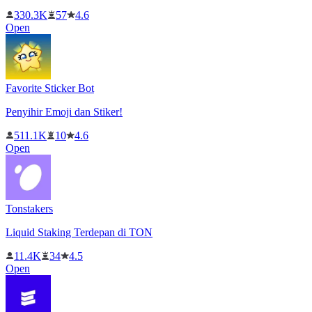
330.3K
57
4.6
Open
Favorite Sticker Bot
Penyihir Emoji dan Stiker!
511.1K
10
4.6
Open
Tonstakers
Liquid Staking Terdepan di TON
11.4K
34
4.5
Open