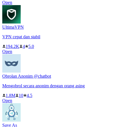
Open
UltimaVPN
VPN cepat dan stabil
194.2K
4
5.0
Open
Obrolan Anonim @chatbot
Mengobrol secara anonim dengan orang asing
1.8M
10
4.5
Open
Save As