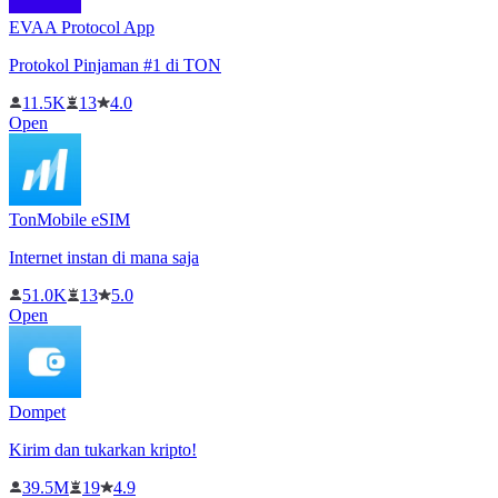
EVAA Protocol App
Protokol Pinjaman #1 di TON
11.5K
13
4.0
Open
TonMobile eSIM
Internet instan di mana saja
51.0K
13
5.0
Open
Dompet
Kirim dan tukarkan kripto!
39.5M
19
4.9