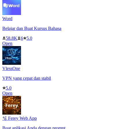
Word
Belajar dan Buat Kursus Bahasa
58.8K
6
5.0
Open
VlessOne
VPN yang cepat dan stabil
5.0
Open
🫧 Ferey Web App
Buat aplikasi Anda dengan prompt