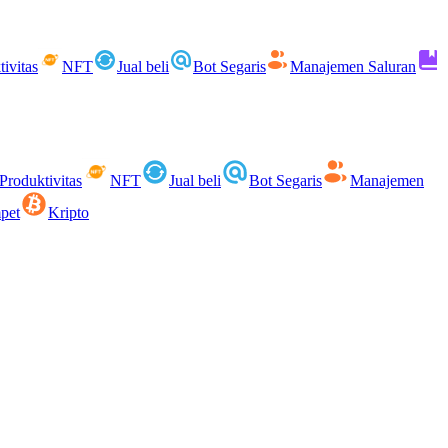
ivitas
NFT
Jual beli
Bot Segaris
Manajemen Saluran
Produktivitas
NFT
Jual beli
Bot Segaris
Manajemen
pet
Kripto