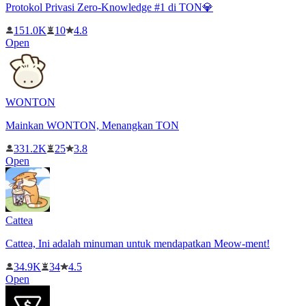
Protokol Privasi Zero-Knowledge #1 di TON💎
151.0K
10
4.8
Open
WONTON
Mainkan WONTON, Menangkan TON
331.2K
25
3.8
Open
Cattea
Cattea, Ini adalah minuman untuk mendapatkan Meow-ment!
34.9K
34
4.5
Open