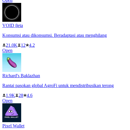
Open
VOID βeta
Konsumsi atau dikonsumsi. Beradaptasi atau menghilang
21.0K
12
4.2
Open
Richard's Baklazhan
Rantai pasokan global AgroFi untuk mendistribusikan terong
1.9K
28
4.6
Open
Pixel Wallet