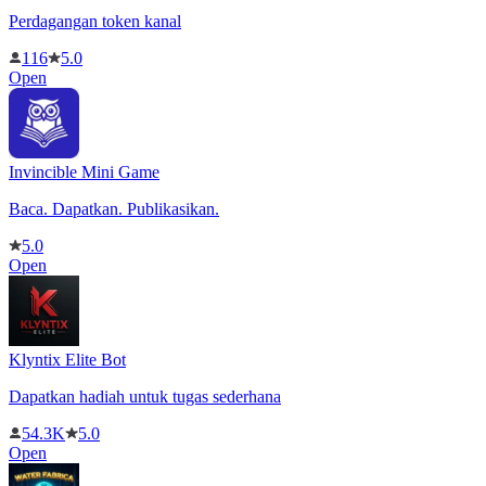
Perdagangan token kanal
116
5.0
Open
Invincible Mini Game
Baca. Dapatkan. Publikasikan.
5.0
Open
Klyntix Elite Bot
Dapatkan hadiah untuk tugas sederhana
54.3K
5.0
Open