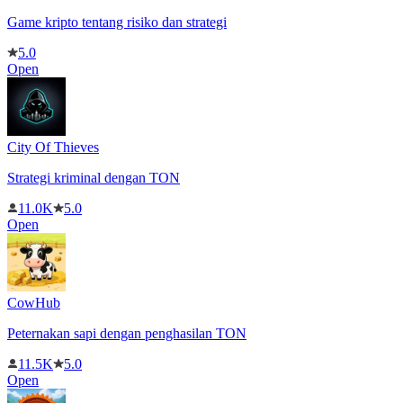
Game kripto tentang risiko dan strategi
5.0
Open
City Of Thieves
Strategi kriminal dengan TON
11.0K
5.0
Open
CowHub
Peternakan sapi dengan penghasilan TON
11.5K
5.0
Open