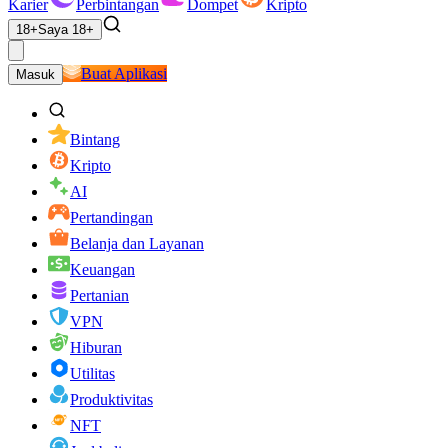
Karier
Perbintangan
Dompet
Kripto
18+
Saya 18+
Buat Aplikasi
Masuk
Bintang
Kripto
AI
Pertandingan
Belanja dan Layanan
Keuangan
Pertanian
VPN
Hiburan
Utilitas
Produktivitas
NFT