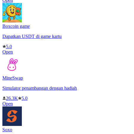
Open
Boxcoin game
Dapatkan USDT di game kartu
5.0
Open
MineSwap
Simulator penambangan dengan hadiah
26.3K
5.0
Open
Soxo