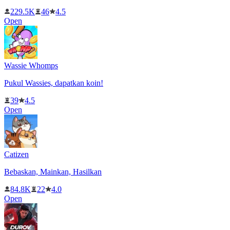
229.5K
46
4.5
Open
Wassie Whomps
Pukul Wassies, dapatkan koin!
39
4.5
Open
Catizen
Bebaskan, Mainkan, Hasilkan
84.8K
22
4.0
Open