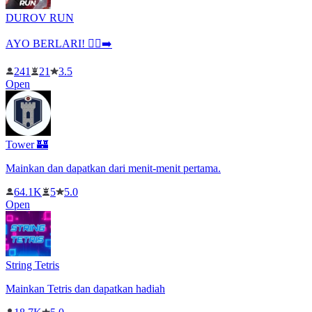
DUROV RUN
AYO BERLARI! 🏃‍♂️➡️
241
21
3.5
Open
Tower 🏰
Mainkan dan dapatkan dari menit-menit pertama.
64.1K
5
5.0
Open
String Tetris
Mainkan Tetris dan dapatkan hadiah