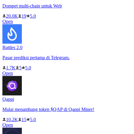
Dompet multi-chain untuk Web
20.0K
19
5.0
Open
Battles 2.0
Pasar prediksi pertama di Telegram.
1.7K
5
5.0
Open
Qappi
Mulai menambang token $QAP di Qappi Miner!
10.2K
15
5.0
Open