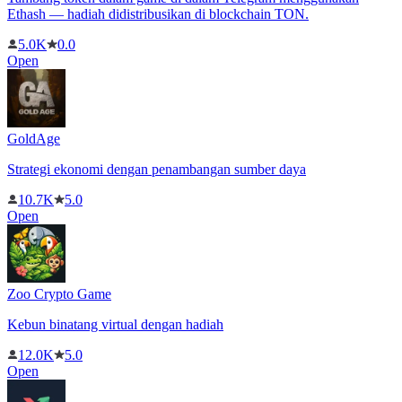
Ethash — hadiah didistribusikan di blockchain TON.
5.0K
0.0
Open
GoldAge
Strategi ekonomi dengan penambangan sumber daya
10.7K
5.0
Open
Zoo Crypto Game
Kebun binatang virtual dengan hadiah
12.0K
5.0
Open