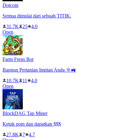
Dotcoin
Semua dimulai dari sebuah TITIK.
31.7K
25
4.0
Open
Farm Frens Bot
Bangun Pertanian Impian Anda 🌞🚜
10.7K
11
4.0
Open
BlockDAG Tap Miner
Ketuk poin dan dapatkan $$$
27.8K
7
4.7