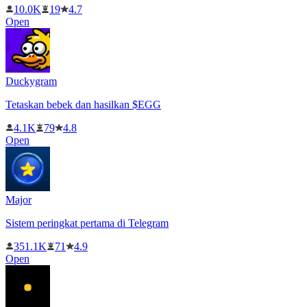
10.0K
19
4.7
Open
Duckygram
Tetaskan bebek dan hasilkan $EGG
4.1K
79
4.8
Open
Major
Sistem peringkat pertama di Telegram
351.1K
71
4.9
Open