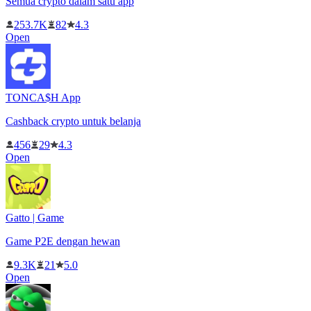
Semua crypto dalam satu app
253.7K
82
4.3
Open
TONCA$H App
Cashback crypto untuk belanja
456
29
4.3
Open
Gatto | Game
Game P2E dengan hewan
9.3K
21
5.0
Open