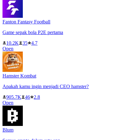
Fanton Fantasy Football
Game sepak bola P2E pertama
10.2K
35
4.7
Open
Hamster Kombat
Apakah kamu ingin menjadi CEO hamster?
905.7K
46
2.8
Open
Blum