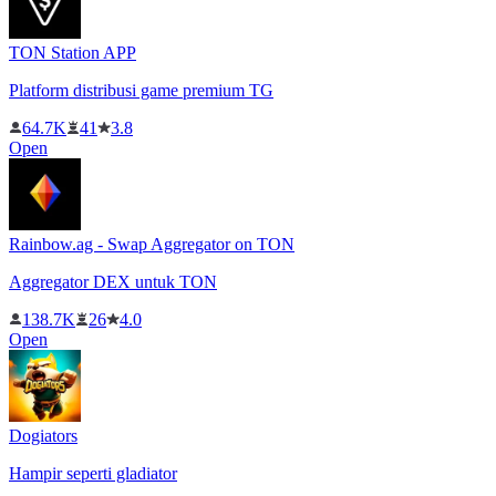
TON Station APP
Platform distribusi game premium TG
64.7K
41
3.8
Open
Rainbow.ag - Swap Aggregator on TON
Aggregator DEX untuk TON
138.7K
26
4.0
Open
Dogiators
Hampir seperti gladiator