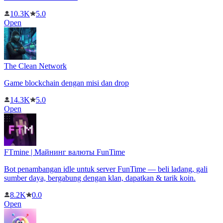
10.3K
5.0
Open
The Clean Network
Game blockchain dengan misi dan drop
14.3K
5.0
Open
FTmine | Майнинг валюты FunTime
Bot penambangan idle untuk server FunTime — beli ladang, gali
sumber daya, bergabung dengan klan, dapatkan & tarik koin.
8.2K
0.0
Open