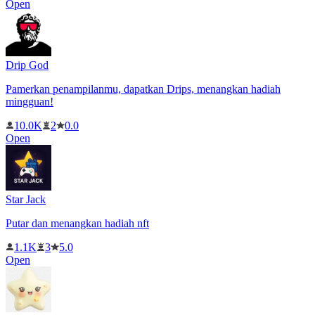
Open
Drip God
Pamerkan penampilanmu, dapatkan Drips, menangkan hadiah
mingguan!
10.0K
2
0.0
Open
Star Jack
Putar dan menangkan hadiah nft
1.1K
3
5.0
Open