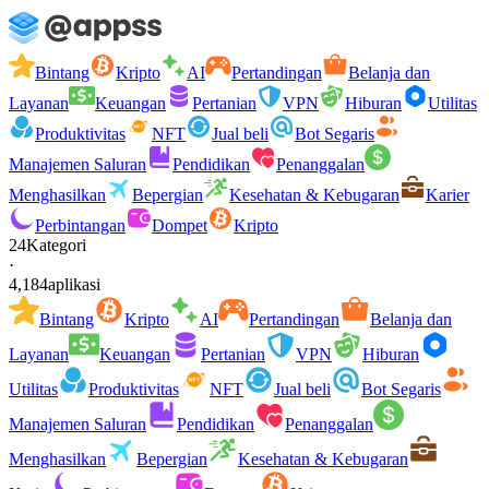
Bintang
Kripto
AI
Pertandingan
Belanja dan
Layanan
Keuangan
Pertanian
VPN
Hiburan
Utilitas
Produktivitas
NFT
Jual beli
Bot Segaris
Manajemen Saluran
Pendidikan
Penanggalan
Menghasilkan
Bepergian
Kesehatan & Kebugaran
Karier
Perbintangan
Dompet
Kripto
24
Kategori
·
4,184
aplikasi
Bintang
Kripto
AI
Pertandingan
Belanja dan
Layanan
Keuangan
Pertanian
VPN
Hiburan
Utilitas
Produktivitas
NFT
Jual beli
Bot Segaris
Manajemen Saluran
Pendidikan
Penanggalan
Menghasilkan
Bepergian
Kesehatan & Kebugaran