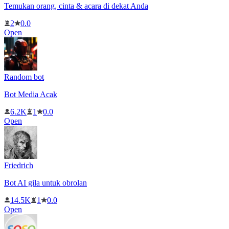
Temukan orang, cinta & acara di dekat Anda
2
0.0
Open
Random bot
Bot Media Acak
6.2K
1
0.0
Open
Friedrich
Bot AI gila untuk obrolan
14.5K
1
0.0
Open