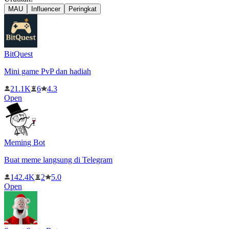
MAU
Influencer
Peringkat
BitQuest
Mini game PvP dan hadiah
21.1K
6
4.3
Open
Meming Bot
Buat meme langsung di Telegram
142.4K
2
5.0
Open