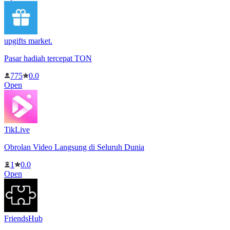
upgifts market.
Pasar hadiah tercepat TON
775
0.0
Open
TikLive
Obrolan Video Langsung di Seluruh Dunia
1
0.0
Open
FriendsHub