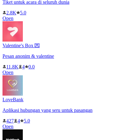
Tiket untuk acara di seluruh dunia
2.8K
5.0
Open
Valentine's Box 💌
Pesan anonim & valentine
11.8K
4
0.0
Open
LoveBank
Aplikasi hubungan yang seru untuk pasangan
427
4
5.0
Open