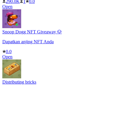
290.0K
1
0.0
Open
Snoop Dogg NFT Giveaway 🐶
Dapatkan anjing NFT Anda
0.0
Open
Distributing bricks
Batu untuk kunjungan sponsor 🧱
1
0.0
Open