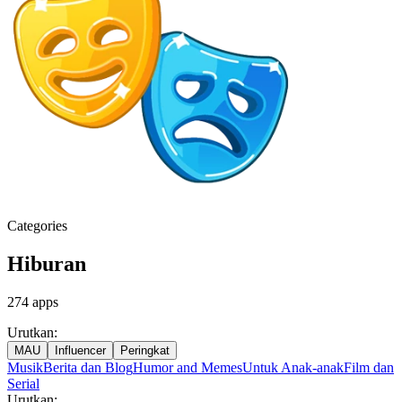
Categories
Hiburan
274
apps
Urutkan:
MAU
Influencer
Peringkat
Musik
Berita dan Blog
Humor and Memes
Untuk Anak-anak
Film dan
Serial
Urutkan: