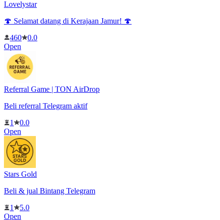
Lovelystar
🍄 Selamat datang di Kerajaan Jamur! 🍄
460
0.0
Open
Referral Game | TON AirDrop
Beli referral Telegram aktif
1
0.0
Open
Stars Gold
Beli & jual Bintang Telegram
1
5.0
Open