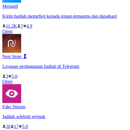
Memgift
Kirim hadiah memefied kepada teman-temanmu dan dapatkan!
11.2K
7
4.9
Open
Nest Store 💈
Layanan perdagangan hadiah di Telegram
3
5.0
Open
Fake Stream
Jadilah selebriti sejenak
36
17
5.0