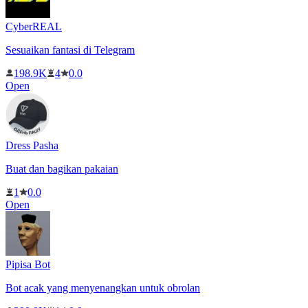
CyberREAL
Sesuaikan fantasi di Telegram
198.9K
4
0.0
Open
Dress Pasha
Buat dan bagikan pakaian
1
0.0
Open
Pipisa Bot
Bot acak yang menyenangkan untuk obrolan