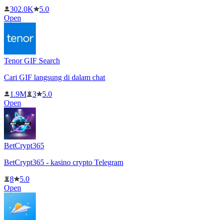
302.0K
5.0
Open
Tenor GIF Search
Cari GIF langsung di dalam chat
1.9M
3
5.0
Open
BetCrypt365
BetCrypt365 - kasino crypto Telegram
8
5.0
Open