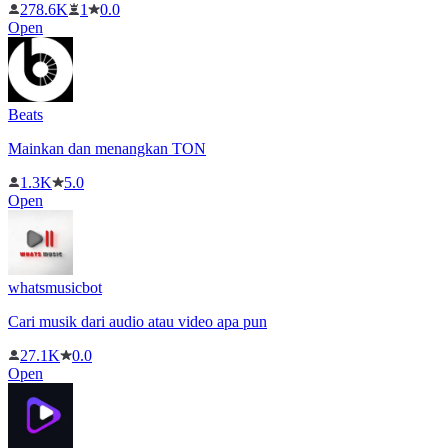
278.6K
1
0.0
Open
Beats
Mainkan dan menangkan TON
1.3K
5.0
Open
whatsmusicbot
Cari musik dari audio atau video apa pun
27.1K
0.0
Open