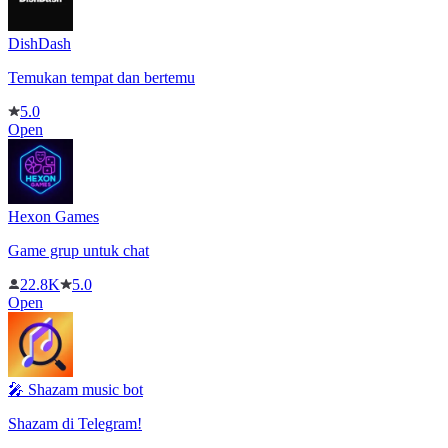
DishDash
Temukan tempat dan bertemu
5.0
Open
Hexon Games
Game grup untuk chat
22.8K
5.0
Open
🎤 Shazam music bot
Shazam di Telegram!