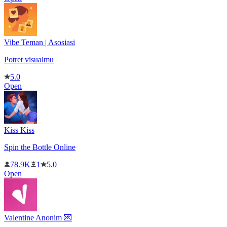
Vibe Teman | Asosiasi
Potret visualmu
5.0
Open
Kiss Kiss
Spin the Bottle Online
78.9K
1
5.0
Open
Valentine Anonim 💌