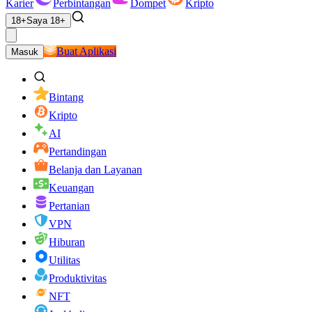
Karier
Perbintangan
Dompet
Kripto
18+
Saya 18+
Buat Aplikasi
Masuk
Bintang
Kripto
AI
Pertandingan
Belanja dan Layanan
Keuangan
Pertanian
VPN
Hiburan
Utilitas
Produktivitas
NFT