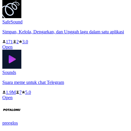
SafeSound
Simpan, Kelola, Dengarkan, dan Unggah lagu dalam satu aplikasi
171
2
3.0
Open
Sounds
Suara meme untuk chat Telegram
1.9M
7
5.0
Open
preeglos