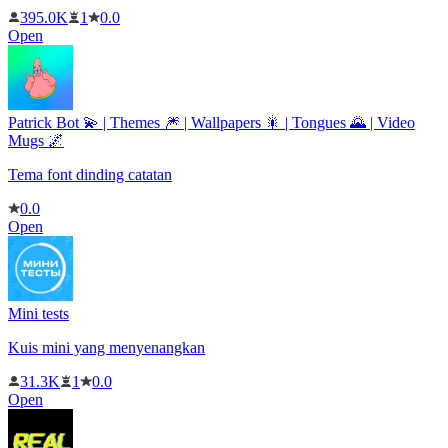
395.0K
1
0.0
Open
Patrick Bot 💫 | Themes 🎆 | Wallpapers 🎇 | Tongues 🌄 | Video
Mugs 🌌
Tema font dinding catatan
0.0
Open
Mini tests
Kuis mini yang menyenangkan
31.3K
1
0.0
Open