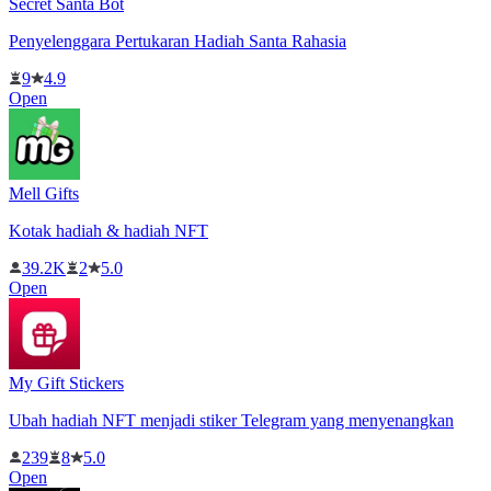
Secret Santa Bot
Penyelenggara Pertukaran Hadiah Santa Rahasia
9
4.9
Open
Mell Gifts
Kotak hadiah & hadiah NFT
39.2K
2
5.0
Open
My Gift Stickers
Ubah hadiah NFT menjadi stiker Telegram yang menyenangkan
239
8
5.0
Open