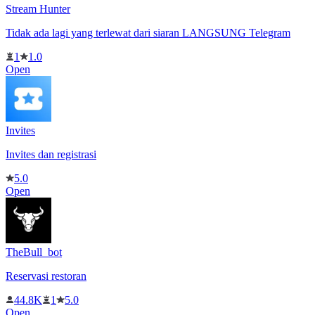
Stream Hunter
Tidak ada lagi yang terlewat dari siaran LANGSUNG Telegram
1
1.0
Open
Invites
Invites dan registrasi
5.0
Open
TheBull_bot
Reservasi restoran
44.8K
1
5.0
Open