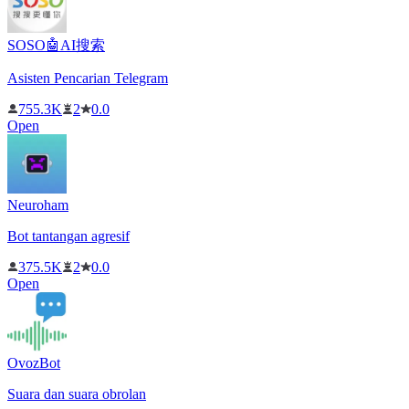
SOSO🤖AI搜索
Asisten Pencarian Telegram
755.3K
2
0.0
Open
Neuroham
Bot tantangan agresif
375.5K
2
0.0
Open
OvozBot
Suara dan suara obrolan