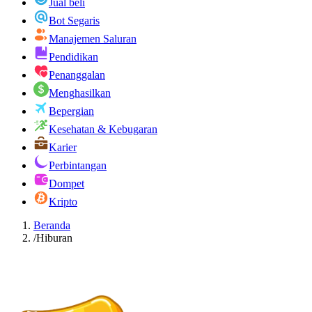
Jual beli
Bot Segaris
Manajemen Saluran
Pendidikan
Penanggalan
Menghasilkan
Bepergian
Kesehatan & Kebugaran
Karier
Perbintangan
Dompet
Kripto
Beranda
/
Hiburan