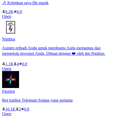
🎶 Kirimkan saya file musik
8.2K
0.0
Open
Nimbus
Asisten pribadi Anda untuk membantu Anda memantau dan
mengelola investasi Anda. Dibuat dengan ❤️ oleh tim Nimbus.
1.1K
4
0.0
Open
Fluxbot
Bot trading Telegram Solana yang pertama
10.1K
2
0.0
Open