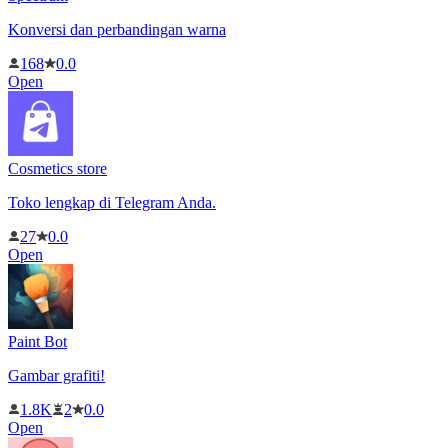
Konversi dan perbandingan warna
168
0.0
Open
Cosmetics store
Toko lengkap di Telegram Anda.
27
0.0
Open
Paint Bot
Gambar grafiti!
1.8K
2
0.0
Open