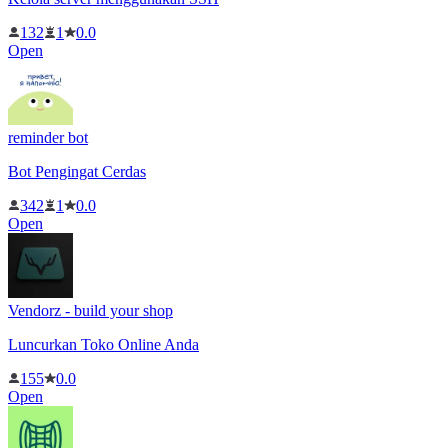
132
1
0.0
Open
reminder bot
Bot Pengingat Cerdas
342
1
0.0
Open
Vendorz - build your shop
Luncurkan Toko Online Anda
155
0.0
Open