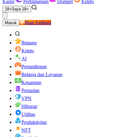
Karier
Perbintangan
Dompet
Kripto
18+
Saya 18+
Buat Aplikasi
Masuk
Bintang
Kripto
AI
Pertandingan
Belanja dan Layanan
Keuangan
Pertanian
VPN
Hiburan
Utilitas
Produktivitas
NFT