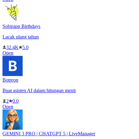
Sobirapp Birthdays
Lacak ulang tahun
32.4K
5.0
Open
Botreon
Buat asisten AI dalam hitungan menit
2
0.0
Open
GEMINI 3 PRO | CHATGPT 5 | LiveManager