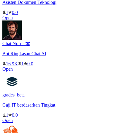
Asisten Dokumen Teknologi
1
0.0
Open
Chat Norris 🤠
Bot Ringkasan Chat AI
16.9K
1
0.0
Open
grades_beta
Gaji IT berdasarkan Tingkat
1
0.0
Open