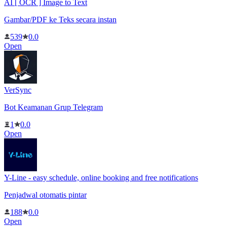
AI [ OCR ] Image to Text
Gambar/PDF ke Teks secara instan
539
0.0
Open
VerSync
Bot Keamanan Grup Telegram
1
0.0
Open
Y-Line - easy schedule, online booking and free notifications
Penjadwal otomatis pintar
188
0.0
Open