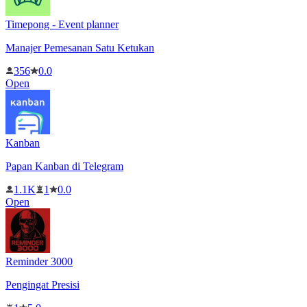
Timepong - Event planner
Manajer Pemesanan Satu Ketukan
356
0.0
Open
Kanban
Papan Kanban di Telegram
1.1K
1
0.0
Open
Reminder 3000
Pengingat Presisi