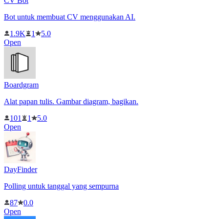
CV Bot
Bot untuk membuat CV menggunakan AI.
1.9K
1
5.0
Open
Boardgram
Alat papan tulis. Gambar diagram, bagikan.
101
1
5.0
Open
DayFinder
Polling untuk tanggal yang sempurna
87
0.0
Open