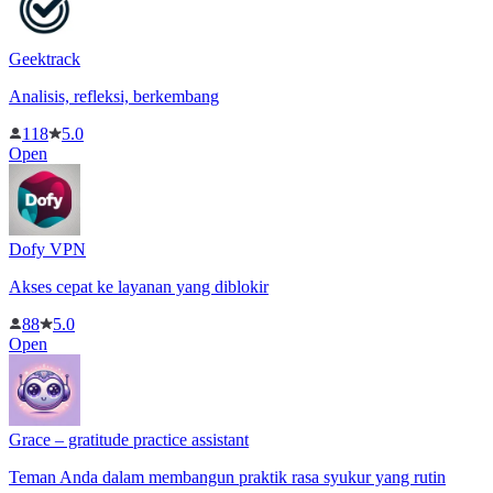
Geektrack
Analisis, refleksi, berkembang
118
5.0
Open
Dofy VPN
Akses cepat ke layanan yang diblokir
88
5.0
Open
Grace – gratitude practice assistant
Teman Anda dalam membangun praktik rasa syukur yang rutin