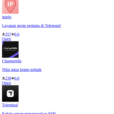
ipinfo
Layanan geoip pertama di Telegram!
357
0.0
Open
Changerella
Nilai tukar kripto terbaik
239
0.0
Open
Teleminal
Kelola server menggunakan SSH