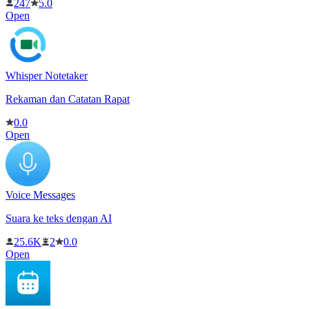
247
5.0
Open
Whisper Notetaker
Rekaman dan Catatan Rapat
0.0
Open
Voice Messages
Suara ke teks dengan AI
25.6K
2
0.0
Open