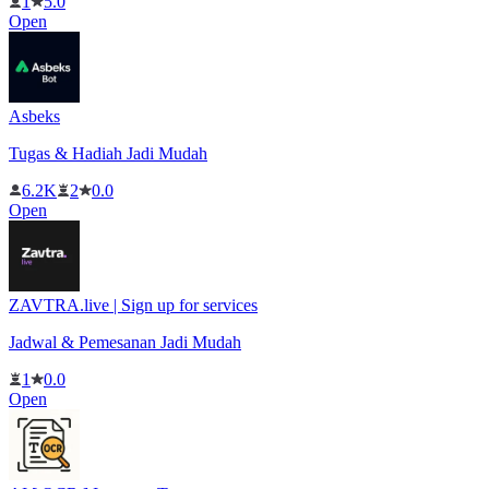
1
5.0
Open
Asbeks
Tugas & Hadiah Jadi Mudah
6.2K
2
0.0
Open
ZAVTRA.live | Sign up for services
Jadwal & Pemesanan Jadi Mudah
1
0.0
Open