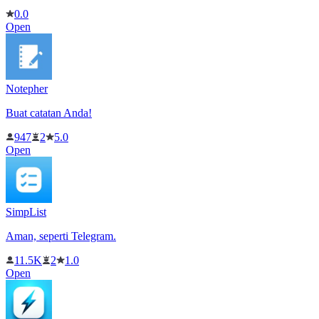
0.0
Open
Notepher
Buat catatan Anda!
947
2
5.0
Open
SimpList
Aman, seperti Telegram.
11.5K
2
1.0
Open