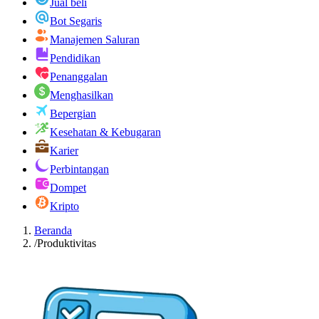
Jual beli
Bot Segaris
Manajemen Saluran
Pendidikan
Penanggalan
Menghasilkan
Bepergian
Kesehatan & Kebugaran
Karier
Perbintangan
Dompet
Kripto
Beranda
/
Produktivitas