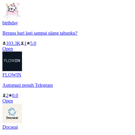
birthday
Berapa hari lagi sampai ulang tahunku?
103.3K
1
5.0
Open
FLOWIN
Automasi penuh Telegram
2
0.0
Open
Docseai