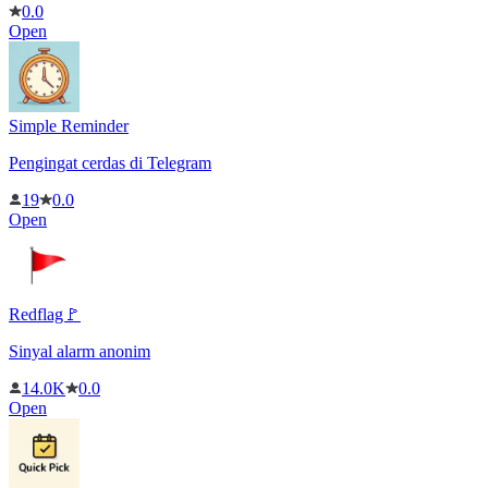
0.0
Open
Simple Reminder
Pengingat cerdas di Telegram
19
0.0
Open
Redflag🚩
Sinyal alarm anonim
14.0K
0.0
Open