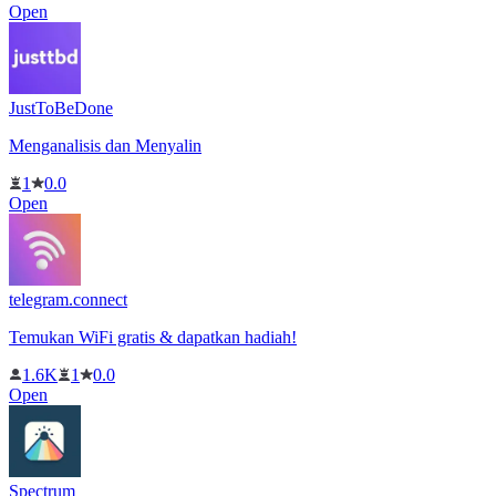
Open
JustToBeDone
Menganalisis dan Menyalin
1
0.0
Open
telegram.connect
Temukan WiFi gratis & dapatkan hadiah!
1.6K
1
0.0
Open
Spectrum