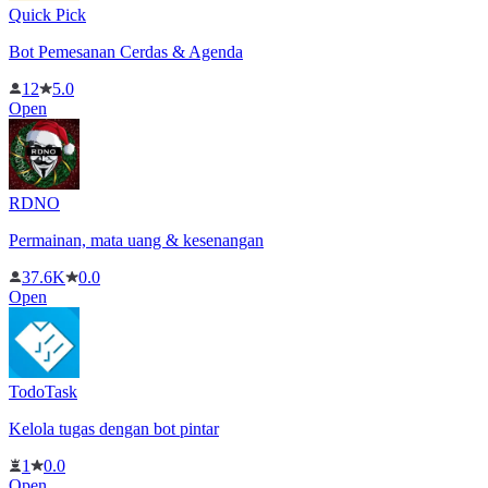
Quick Pick
Bot Pemesanan Cerdas & Agenda
12
5.0
Open
RDNO
Permainan, mata uang & kesenangan
37.6K
0.0
Open
TodoTask
Kelola tugas dengan bot pintar
1
0.0
Open