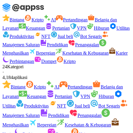
Bintang
Kripto
AI
Pertandingan
Belanja dan
Layanan
Keuangan
Pertanian
VPN
Hiburan
Utilitas
Produktivitas
NFT
Jual beli
Bot Segaris
Manajemen Saluran
Pendidikan
Penanggalan
Menghasilkan
Bepergian
Kesehatan & Kebugaran
Karier
Perbintangan
Dompet
Kripto
24
Kategori
·
4,184
aplikasi
Bintang
Kripto
AI
Pertandingan
Belanja dan
Layanan
Keuangan
Pertanian
VPN
Hiburan
Utilitas
Produktivitas
NFT
Jual beli
Bot Segaris
Manajemen Saluran
Pendidikan
Penanggalan
Menghasilkan
Bepergian
Kesehatan & Kebugaran