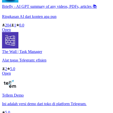
Briefly - AI GPT summary of any videos, PDFs, articles 📚
Ringkasan AI dari konten apa pun
204
1
0.0
Open
The Wall | Task Manager
Alat tugas Telegram: efisien
2
5.0
Open
Tellem Demo
Ini adalah versi demo dari toko di platform Telegram.
5.0