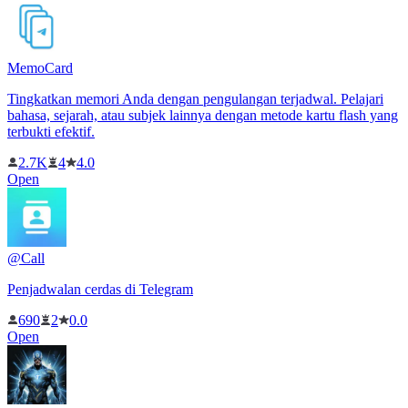
MemoCard
Tingkatkan memori Anda dengan pengulangan terjadwal. Pelajari
bahasa, sejarah, atau subjek lainnya dengan metode kartu flash yang
terbukti efektif.
2.7K
4
4.0
Open
@Call
Penjadwalan cerdas di Telegram
690
2
0.0
Open