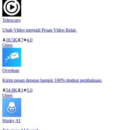
Telescopy
Ubah Video menjadi Pesan Video Bulat.
18.5K
7
4.0
Open
Overleap
Kirim pesan dengan hampir 100% tingkat pembukaan.
54.8K
1
5.0
Open
Husky AI