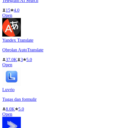
Telegram AI Search
15
4.0
Open
Yandex Translate
Obrolan AutoTranslate
37.0K
3
5.0
Open
Luvrio
Tugas dan formulir
8.0K
5.0
Open