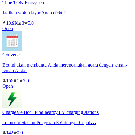
Time TON Ecosystem
Jadikan waktu layar Anda efektif!
13.9K
3
5.0
Open
Convene
Bot ini akan membantu Anda merencanakan acara dengan teman-
teman Anda.
156
1
5.0
Open
ChargeMe Bot - Find nearby EV charging stations
Temukan Stasiun Pengisian EV dengan Cepat 🚗
142
0.0