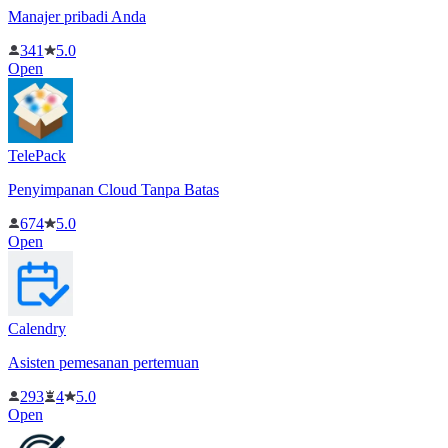
Manajer pribadi Anda
341
5.0
Open
TelePack
Penyimpanan Cloud Tanpa Batas
674
5.0
Open
Calendry
Asisten pemesanan pertemuan
293
4
5.0
Open