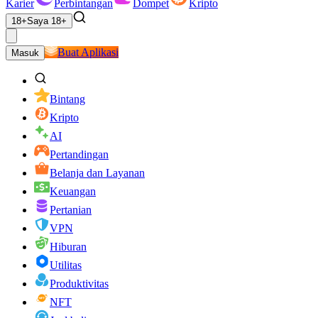
Karier
Perbintangan
Dompet
Kripto
18+
Saya 18+
Buat Aplikasi
Masuk
Bintang
Kripto
AI
Pertandingan
Belanja dan Layanan
Keuangan
Pertanian
VPN
Hiburan
Utilitas
Produktivitas
NFT