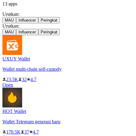
13
apps
Urutkan:
MAU
Influencer
Peringkat
Urutkan:
MAU
Influencer
Peringkat
UXUY Wallet
Wallet multi-chain self-custody
23.5K
32
4.7
Open
HOT Wallet
Wallet Telegram generasi baru
170.5K
37
4.7