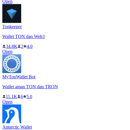
Open
Tonkeeper
Wallet TON dan Web3
34.8K
2
4.0
Open
MyTonWallet Bot
Wallet aman TON dan TRON
11.1K
6
5.0
Open
Antarctic Wallet