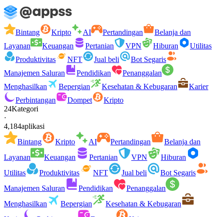
Bintang
Kripto
AI
Pertandingan
Belanja dan
Layanan
Keuangan
Pertanian
VPN
Hiburan
Utilitas
Produktivitas
NFT
Jual beli
Bot Segaris
Manajemen Saluran
Pendidikan
Penanggalan
Menghasilkan
Bepergian
Kesehatan & Kebugaran
Karier
Perbintangan
Dompet
Kripto
24
Kategori
·
4,184
aplikasi
Bintang
Kripto
AI
Pertandingan
Belanja dan
Layanan
Keuangan
Pertanian
VPN
Hiburan
Utilitas
Produktivitas
NFT
Jual beli
Bot Segaris
Manajemen Saluran
Pendidikan
Penanggalan
Menghasilkan
Bepergian
Kesehatan & Kebugaran