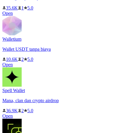
35.6K
1
5.0
Open
Walletium
Wallet USDT tanpa biaya
10.6K
2
5.0
Open
Spell Wallet
Mana, clan dan crypto airdrop
36.9K
2
5.0
Open