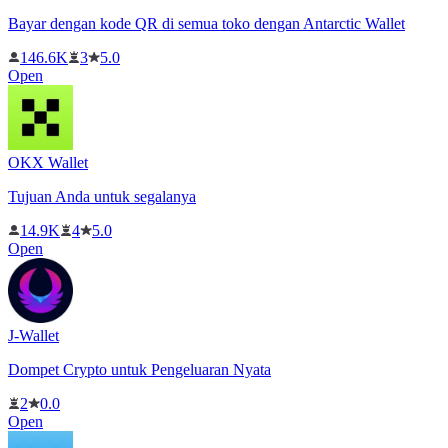
Bayar dengan kode QR di semua toko dengan Antarctic Wallet
146.6K
3
5.0
Open
OKX Wallet
Tujuan Anda untuk segalanya
14.9K
4
5.0
Open
J-Wallet
Dompet Crypto untuk Pengeluaran Nyata
2
0.0
Open