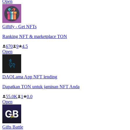
Open
Giftify - Get NFTs
Ranking NFT & marketplace TON
670
9
4.5
Open
DAOLama App NFT lending
Dapatkan TON untuk jaminan NFT Anda
55.0K
1
0.0
Open
Gifts Battle