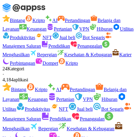
Bintang
Kripto
AI
Pertandingan
Belanja dan
Layanan
Keuangan
Pertanian
VPN
Hiburan
Utilitas
Produktivitas
NFT
Jual beli
Bot Segaris
Manajemen Saluran
Pendidikan
Penanggalan
Menghasilkan
Bepergian
Kesehatan & Kebugaran
Karier
Perbintangan
Dompet
Kripto
24
Kategori
·
4,184
aplikasi
Bintang
Kripto
AI
Pertandingan
Belanja dan
Layanan
Keuangan
Pertanian
VPN
Hiburan
Utilitas
Produktivitas
NFT
Jual beli
Bot Segaris
Manajemen Saluran
Pendidikan
Penanggalan
Menghasilkan
Bepergian
Kesehatan & Kebugaran