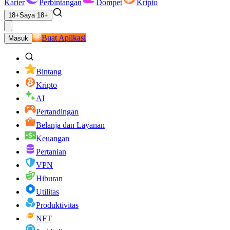
Karier
Perbintangan
Dompet
Kripto
18+
Saya 18+
Buat Aplikasi
Masuk
Bintang
Kripto
AI
Pertandingan
Belanja dan Layanan
Keuangan
Pertanian
VPN
Hiburan
Utilitas
Produktivitas
NFT