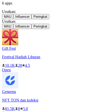
6
apps
Urutkan:
MAU
Influencer
Peringkat
Urutkan:
MAU
Influencer
Peringkat
Gift Fest
Festival Hadiah Liburan
10.1K
28
4.5
Open
Getgems
NFT TON dan koleksi
81.5K
8
5.0