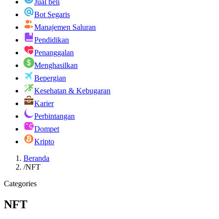
Jual beli
Bot Segaris
Manajemen Saluran
Pendidikan
Penanggalan
Menghasilkan
Bepergian
Kesehatan & Kebugaran
Karier
Perbintangan
Dompet
Kripto
Beranda
/
NFT
Categories
NFT