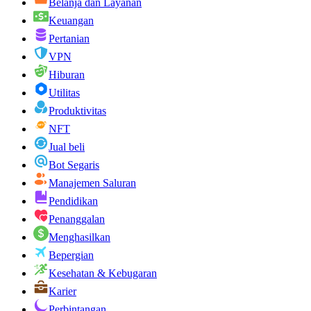
Belanja dan Layanan
Keuangan
Pertanian
VPN
Hiburan
Utilitas
Produktivitas
NFT
Jual beli
Bot Segaris
Manajemen Saluran
Pendidikan
Penanggalan
Menghasilkan
Bepergian
Kesehatan & Kebugaran
Karier
Perbintangan