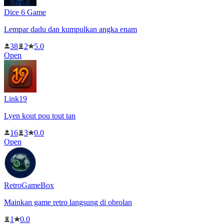
Dice 6 Game
Lempar dadu dan kumpulkan angka enam
38
2
5.0
Open
Link19
Lyen kout pou tout tan
16
3
0.0
Open
RetroGameBox
Mainkan game retro langsung di obrolan
1
0.0