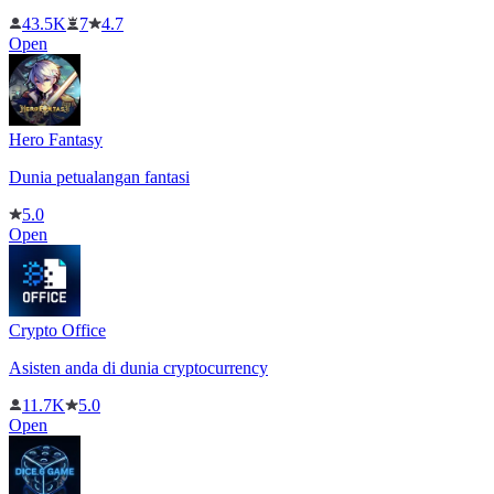
43.5K
7
4.7
Open
Hero Fantasy
Dunia petualangan fantasi
5.0
Open
Crypto Office
Asisten anda di dunia cryptocurrency
11.7K
5.0
Open