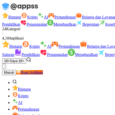
Bintang
Kripto
AI
Pertandingan
Belanja dan Layana
Pendidikan
Penanggalan
Menghasilkan
Bepergian
Keseh
24
Kategori
·
4,184
aplikasi
Bintang
Kripto
AI
Pertandingan
Belanja dan Lay
Saluran
Pendidikan
Penanggalan
Menghasilkan
Beper
18+
Saya 18+
Buat Aplikasi
Masuk
Bintang
Kripto
AI
Pertandingan