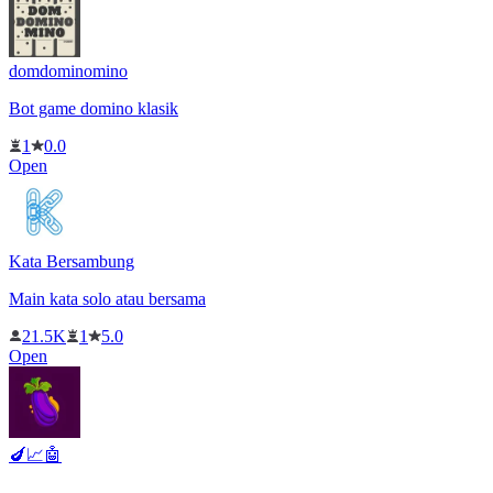
domdominomino
Bot game domino klasik
1
0.0
Open
Kata Bersambung
Main kata solo atau bersama
21.5K
1
5.0
Open
🍆📈🤖