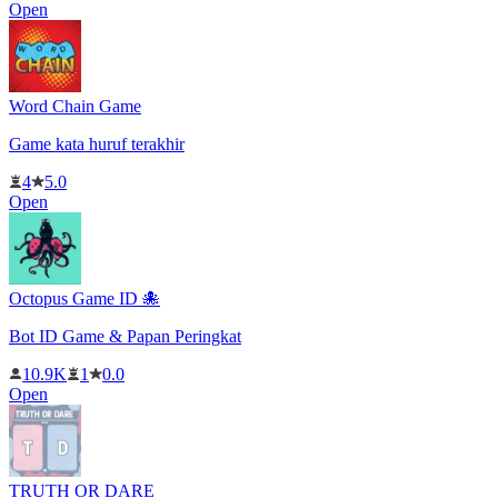
Open
Word Chain Game
Game kata huruf terakhir
4
5.0
Open
Octopus Game ID 🐙
Bot ID Game & Papan Peringkat
10.9K
1
0.0
Open
TRUTH OR DARE