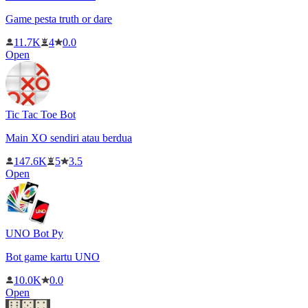
Game pesta truth or dare
11.7K
4
0.0
Open
Tic Tac Toe Bot
Main XO sendiri atau berdua
147.6K
5
3.5
Open
UNO Bot Py
Bot game kartu UNO
10.0K
0.0
Open