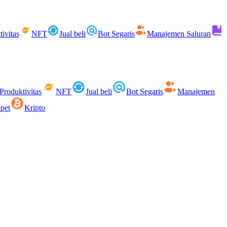
ivitas
NFT
Jual beli
Bot Segaris
Manajemen Saluran
Produktivitas
NFT
Jual beli
Bot Segaris
Manajemen
pet
Kripto