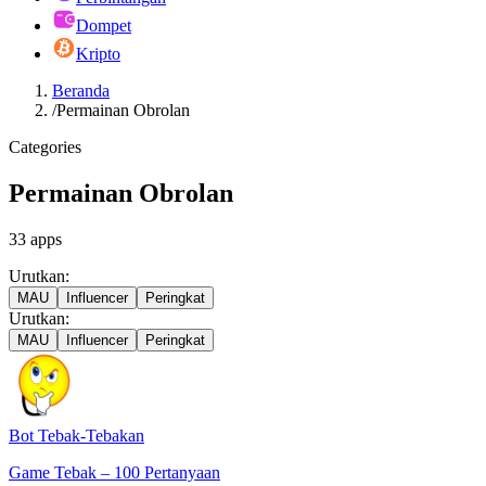
Dompet
Kripto
Beranda
/
Permainan Obrolan
Categories
Permainan Obrolan
33
apps
Urutkan:
MAU
Influencer
Peringkat
Urutkan:
MAU
Influencer
Peringkat
Bot Tebak-Tebakan
Game Tebak – 100 Pertanyaan