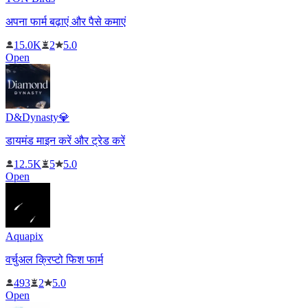
अपना फार्म बढ़ाएं और पैसे कमाएं
15.0K
2
5.0
Open
D&Dynasty💎
डायमंड माइन करें और ट्रेड करें
12.5K
5
5.0
Open
Aquapix
वर्चुअल क्रिप्टो फिश फार्म
493
2
5.0
Open