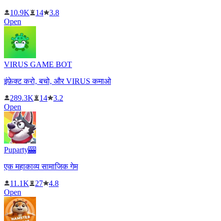
10.9K
14
3.8
Open
VIRUS GAME BOT
इंफ़ेक्ट करो, बचो, और VIRUS कमाओ
289.3K
14
3.2
Open
Puparty🎰
एक महाकाव्य सामाजिक गेम
11.1K
27
4.8
Open