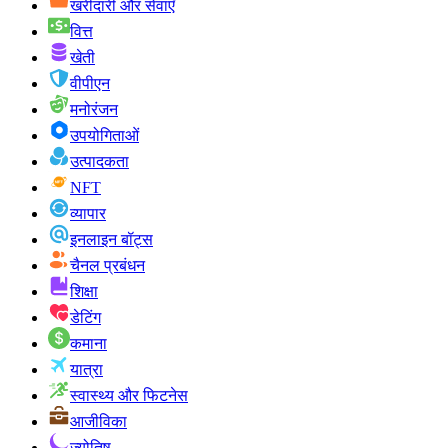
खरीदारी और सेवाएँ
वित्त
खेती
वीपीएन
मनोरंजन
उपयोगिताओं
उत्पादकता
NFT
व्यापार
इनलाइन बॉट्स
चैनल प्रबंधन
शिक्षा
डेटिंग
कमाना
यात्रा
स्वास्थ्य और फिटनेस
आजीविका
ज्योतिष