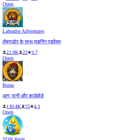
Open
Labrador Adventures
लैब्राडोर के साथ माइनिंग एडवेंचर
22.9K
22
3.7
Open
Bums
आग, पानी और कार्डबोर्ड
130.4K
55
4.3
Open
TON Birds