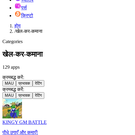
पर्स
क्रिप्टो
होम
/
खेल-कर-कमाना
Categories
खेल-कर-कमाना
129
apps
क्रमबद्ध करें:
MAU
प्रभावक
रेटिंग
क्रमबद्ध करें:
MAU
प्रभावक
रेटिंग
KINGY GM BATTLE
पौधे उगाएँ और कमाएँ!