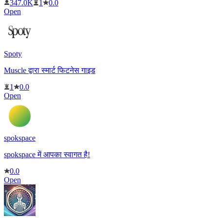
347.0K
1
0.0
Open
Spoty
Muscle द्वारा स्मार्ट फिटनेस गाइड
1
0.0
Open
spokspace
spokspace में आपका स्वागत है!
0.0
Open