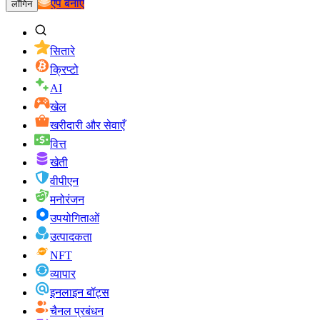
ऐप बनाएं
लॉगिन
सितारे
क्रिप्टो
AI
खेल
खरीदारी और सेवाएँ
वित्त
खेती
वीपीएन
मनोरंजन
उपयोगिताओं
उत्पादकता
NFT
व्यापार
इनलाइन बॉट्स
चैनल प्रबंधन