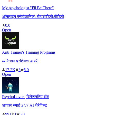
My psychologist "I'll Be There"
ऑनलाइन मनोवैज्ञानिक: चैट/ऑडियो/वीडियो
0.0
Open
Anti-Trainer's Training Programs
व्यक्तिगत प्रशिक्षण डायरी
17.2K
3
5.0
Open
PsychoLover | रिलेशनशिप बॉट
आपका स्मार्ट 24/7 AI थेरेपिस्ट
991
1
5.0