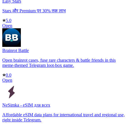
Easy Stars
Stars और Premium पर 30% तक लाभ
5.0
Open
Brainrot Battle
Open brainrot cases, fuse rare characters & battle friends in this
meme-themed Telegram loot-box game.
0.0
Open
NeSimka - eSIM для всех
Affordable eSIM data plans for international travel and regional use,
right inside Telegram.