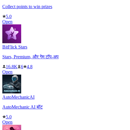
Collect points to win prizes
5.0
Open
BitFlick Stars
Stars, Premium, और गेम टॉप-अप
16.8K
6
4.8
Open
AutoMechanicAI
AutoMechanic AI बॉट
5.0
Open