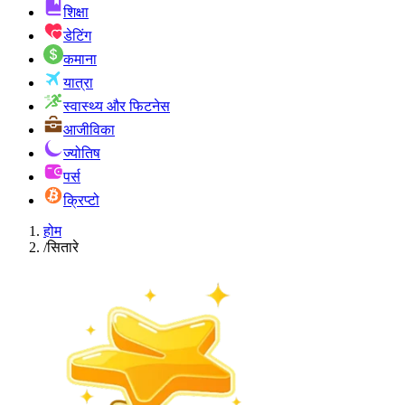
शिक्षा
डेटिंग
कमाना
यात्रा
स्वास्थ्य और फिटनेस
आजीविका
ज्योतिष
पर्स
क्रिप्टो
होम
/
सितारे