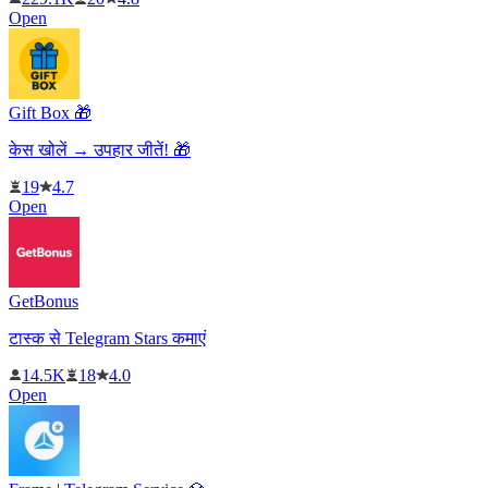
Open
Gift Box 🎁
केस खोलें → उपहार जीतें! 🎁
19
4.7
Open
GetBonus
टास्क से Telegram Stars कमाएं
14.5K
18
4.0
Open