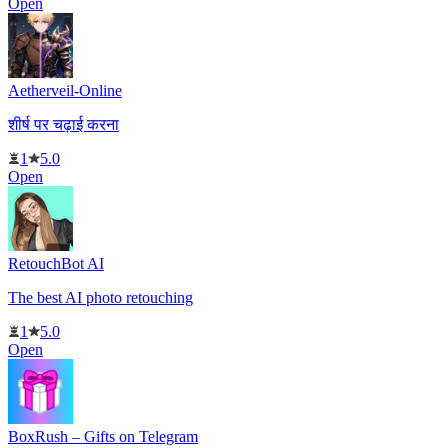
Open
Aetherveil-Online
शीर्ष पर चढ़ाई करना
1
5.0
Open
RetouchBot AI
The best AI photo retouching
1
5.0
Open
BoxRush – Gifts on Telegram