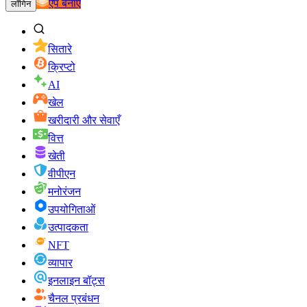
ऐप बनाएं
लॉगिन
सितारे
क्रिप्टो
AI
खेल
खरीदारी और सेवाएँ
वित्त
खेती
वीपीएन
मनोरंजन
उपयोगिताओं
उत्पादकता
NFT
व्यापार
इनलाइन बॉट्स
चैनल प्रबंधन