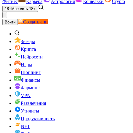
Фитнес
Карьера
Астрология
Кошельки
Crypto
18+
Мне есть 18+
Создать апп
Войти
Звёзды
Крипта
Нейросети
Игры
Шоппинг
Финансы
Фарминг
VPN
Развлечения
Утилиты
Продуктивность
NFT