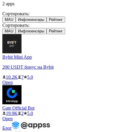
2
apps
Сортировать:
MAU
Инфлюенсеры
Рейтинг
Сортировать:
MAU
Инфлюенсеры
Рейтинг
Bybit Mini App
200 USDT бонус на Bybit
10.2K
7
5.0
Open
Gate Official Bot
19.9K
2
5.0
Open
Блог