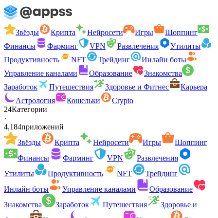
Звёзды
Крипта
Нейросети
Игры
Шоппинг
Финансы
Фарминг
VPN
Развлечения
Утилиты
Продуктивность
NFT
Трейдинг
Инлайн боты
Управление каналами
Образование
Знакомства
Заработок
Путешествия
Здоровье и Фитнес
Карьера
Астрология
Кошельки
Crypto
24
Категории
·
4,184
приложений
Звёзды
Крипта
Нейросети
Игры
Шоппинг
Финансы
Фарминг
VPN
Развлечения
Утилиты
Продуктивность
NFT
Трейдинг
Инлайн боты
Управление каналами
Образование
Знакомства
Заработок
Путешествия
Здоровье и