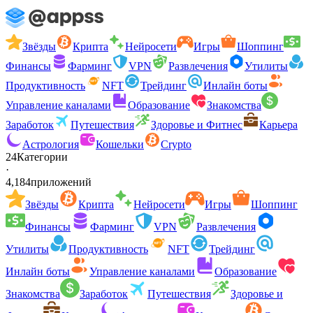
Звёзды
Крипта
Нейросети
Игры
Шоппинг
Финансы
Фарминг
VPN
Развлечения
Утилиты
Продуктивность
NFT
Трейдинг
Инлайн боты
Управление каналами
Образование
Знакомства
Заработок
Путешествия
Здоровье и Фитнес
Карьера
Астрология
Кошельки
Crypto
24
Категории
·
4,184
приложений
Звёзды
Крипта
Нейросети
Игры
Шоппинг
Финансы
Фарминг
VPN
Развлечения
Утилиты
Продуктивность
NFT
Трейдинг
Инлайн боты
Управление каналами
Образование
Знакомства
Заработок
Путешествия
Здоровье и