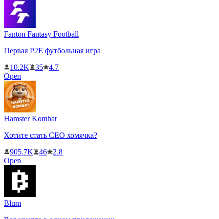
Fanton Fantasy Football
Первая P2E футбольная игра
10.2K
35
4.7
Open
Hamster Kombat
Хотите стать CEO хомячка?
905.7K
46
2.8
Open
Blum