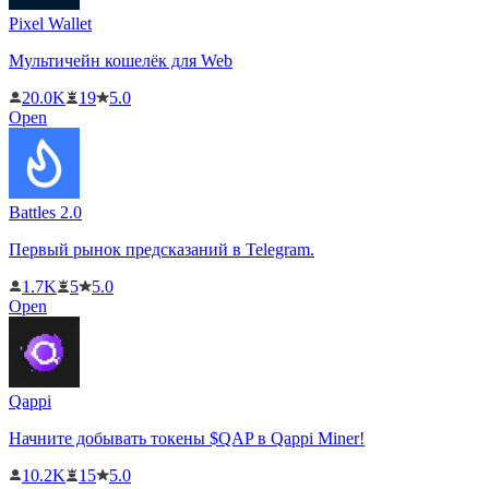
Pixel Wallet
Мультичейн кошелёк для Web
20.0K
19
5.0
Open
Battles 2.0
Первый рынок предсказаний в Telegram.
1.7K
5
5.0
Open
Qappi
Начните добывать токены $QAP в Qappi Miner!
10.2K
15
5.0