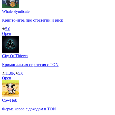
Whale Syndicate
Крипто-игра про стратегии и риск
5.0
Open
City Of Thieves
Криминальная стратегия с TON
11.0K
5.0
Open
CowHub
Ферма коров с доходом в TON