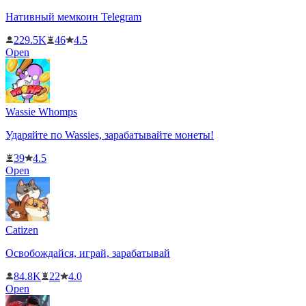
Нативный мемкоин Telegram
229.5K
46
4.5
Open
Wassie Whomps
Ударяйте по Wassies, зарабатывайте монеты!
39
4.5
Open
Catizen
Освобождайся, играй, зарабатывай
84.8K
22
4.0
Open