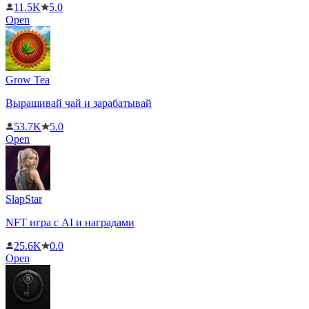
11.5K
5.0
Open
Grow Tea
Выращивай чай и зарабатывай
53.7K
5.0
Open
SlapStar
NFT игра с AI и наградами
25.6K
0.0
Open