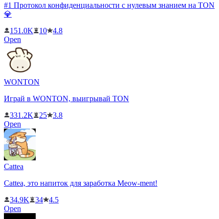
#1 Протокол конфиденциальности с нулевым знанием на TON
💎
151.0K
10
4.8
Open
WONTON
Играй в WONTON, выигрывай TON
331.2K
25
3.8
Open
Cattea
Cattea, это напиток для заработка Meow-ment!
34.9K
34
4.5
Open