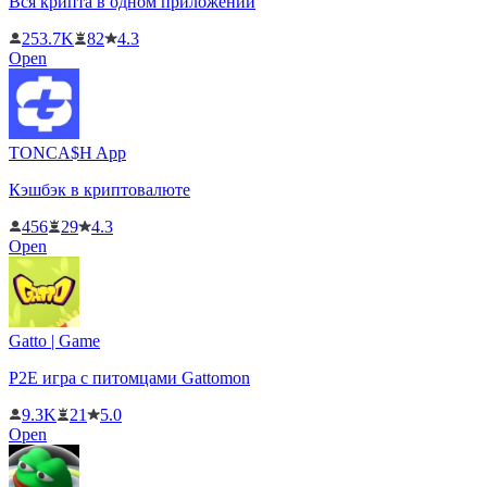
Вся крипта в одном приложении
253.7K
82
4.3
Open
TONCA$H App
Кэшбэк в криптовалюте
456
29
4.3
Open
Gatto | Game
P2E игра с питомцами Gattomon
9.3K
21
5.0
Open