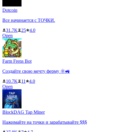
Dotcoin
Все начинается с ТОЧКИ.
31.7K
25
4.0
Open
Farm Frens Bot
Создайте свою мечту ферму 🌞🚜
10.7K
11
4.0
Open
BlockDAG Tap Miner
Нажимайте на точки и зарабатывайте $$$