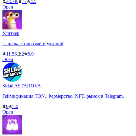
24.7K
17
4.5
Open
Улиткер
Тапалка с призами и улиткой
11.5K
2
5.0
Open
Sklad ASTAHOVA
Геймификация TON. Фермерство, NFT, рынок в Telegram.
9
5.0
Open