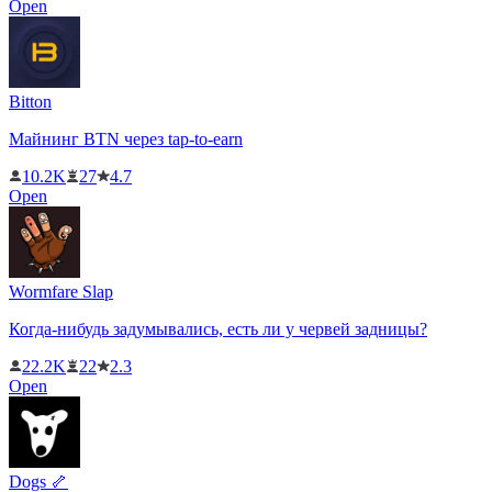
Open
Bitton
Майнинг BTN через tap-to-earn
10.2K
27
4.7
Open
Wormfare Slap
Когда-нибудь задумывались, есть ли у червей задницы?
22.2K
22
2.3
Open
Dogs 🦴