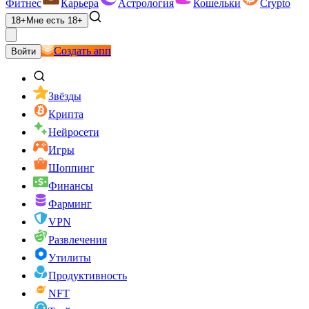
Фитнес
Карьера
Астрология
Кошельки
Crypto
18+
Мне есть 18+
Создать апп
Войти
Звёзды
Крипта
Нейросети
Игры
Шоппинг
Финансы
Фарминг
VPN
Развлечения
Утилиты
Продуктивность
NFT