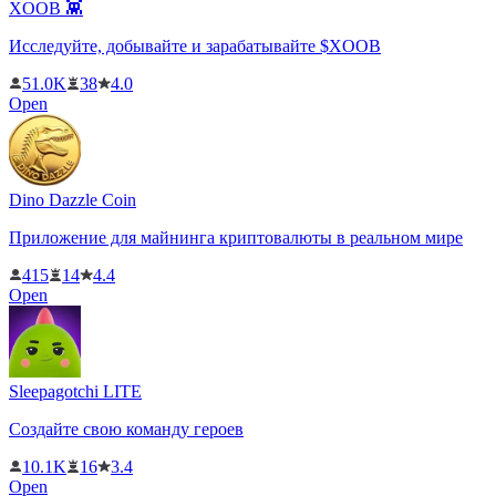
XOOB 👾
Исследуйте, добывайте и зарабатывайте $XOOB
51.0K
38
4.0
Open
Dino Dazzle Coin
Приложение для майнинга криптовалюты в реальном мире
415
14
4.4
Open
Sleepagotchi LITE
Создайте свою команду героев
10.1K
16
3.4
Open