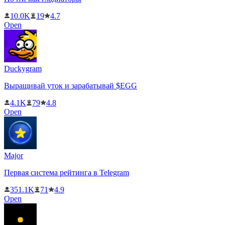
10.0K
19
4.7
Open
Duckygram
Выращивай уток и зарабатывай $EGG
4.1K
79
4.8
Open
Major
Первая система рейтинга в Telegram
351.1K
71
4.9
Open