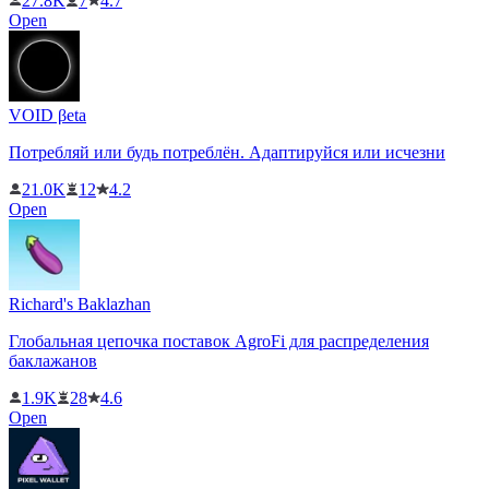
27.8K
7
4.7
Open
VOID βeta
Потребляй или будь потреблён. Адаптируйся или исчезни
21.0K
12
4.2
Open
Richard's Baklazhan
Глобальная цепочка поставок AgroFi для распределения
баклажанов
1.9K
28
4.6
Open