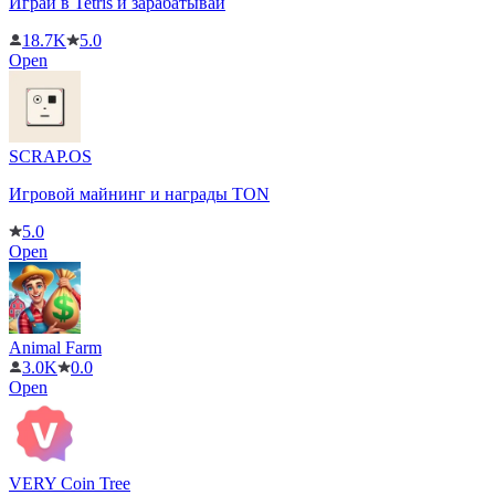
Играй в Tetris и зарабатывай
18.7K
5.0
Open
SCRAP.OS
Игровой майнинг и награды TON
5.0
Open
Animal Farm
3.0K
0.0
Open
VERY Coin Tree