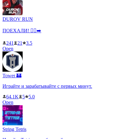
DUROV RUN
ПОЕХАЛИ! 🏃‍♂️➡️
241
21
3.5
Open
Tower 🏰
Играйте и зарабатывайте с первых минут.
64.1K
5
5.0
Open
String Tetris