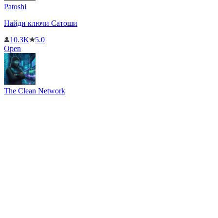
Patoshi
Найди ключи Сатоши
10.3K
5.0
Open
The Clean Network
Крипто-игра с миссиями и airdrop
14.3K
5.0
Open
FTmine | Майнинг валюты FunTime
Бот для пассивного майнинга для сервера FunTime —
покупайте фермы, добывайте ресурсы, присоединяйтесь к
кланам, зарабатывайте и выводите монеты.