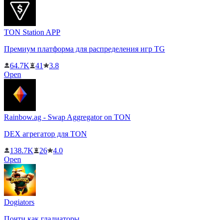
TON Station APP
Премиум платформа для распределения игр TG
64.7K
41
3.8
Open
Rainbow.ag - Swap Aggregator on TON
DEX агрегатор для TON
138.7K
26
4.0
Open
Dogiators
Почти как гладиаторы