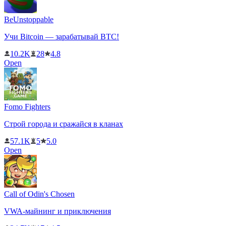
BeUnstoppable
Учи Bitcoin — зарабатывай BTC!
10.2K
28
4.8
Open
Fomo Fighters
Строй города и сражайся в кланах
57.1K
5
5.0
Open
Call of Odin's Chosen
VWA-майнинг и приключения