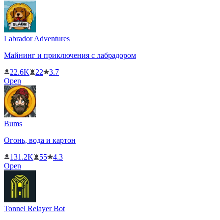
Labrador Adventures
Майнинг и приключения с лабрадором
22.6K
22
3.7
Open
Bums
Огонь, вода и картон
131.2K
55
4.3
Open
Tonnel Relayer Bot