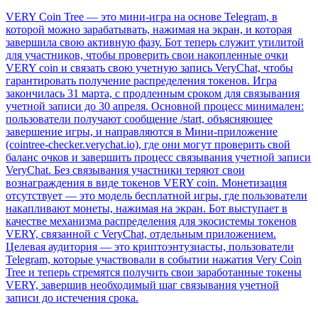
VERY Coin Tree — это мини-игра на основе Telegram, в
которой можно зарабатывать, нажимая на экран, и которая
завершила свою активную фазу. Бот теперь служит утилитой
для участников, чтобы проверить свои накопленные очки
VERY coin и связать свою учетную запись VeryChat, чтобы
гарантировать получение распределения токенов. Игра
закончилась 31 марта, с продленным сроком для связывания
учетной записи до 30 апреля. Основной процесс минимален:
пользователи получают сообщение /start, объясняющее
завершение игры, и направляются в Мини-приложение
(cointree-checker.verychat.io), где они могут проверить свой
баланс очков и завершить процесс связывания учетной записи
VeryChat. Без связывания участники теряют свои
вознаграждения в виде токенов VERY coin. Монетизация
отсутствует — это модель бесплатной игры, где пользователи
накапливают монеты, нажимая на экран. Бот выступает в
качестве механизма распределения для экосистемы токенов
VERY, связанной с VeryChat, отдельным приложением.
Целевая аудитория — это криптоэнтузиасты, пользователи
Telegram, которые участвовали в событии нажатия Very Coin
Tree и теперь стремятся получить свои заработанные токены
VERY, завершив необходимый шаг связывания учетной
записи до истечения срока.