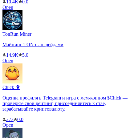
10.4K
0.0
Open
TonRun Miner
Майнинг TON с апгрейдами
14.9K
5.0
Open
Chick 🐥
Оценка профиля в Telegram и игра с мем-коином $Chick —
проверьте свой рейтинг, присоединяйтесь к стае,
зарабатывайте криптовалюту.
273
0.0
Open