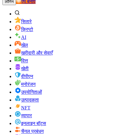
ऐप बनाएं
लॉगिन
सितारे
क्रिप्टो
AI
खेल
खरीदारी और सेवाएँ
वित्त
खेती
वीपीएन
मनोरंजन
उपयोगिताओं
उत्पादकता
NFT
व्यापार
इनलाइन बॉट्स
चैनल प्रबंधन