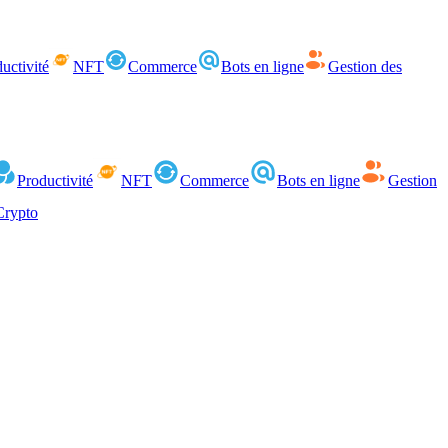
uctivité
NFT
Commerce
Bots en ligne
Gestion des
Productivité
NFT
Commerce
Bots en ligne
Gestion
Crypto