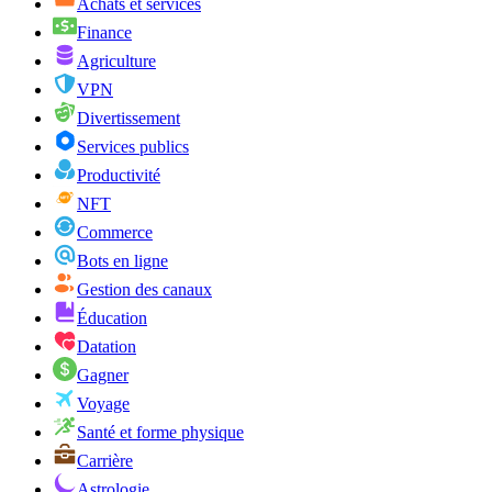
Achats et services
Finance
Agriculture
VPN
Divertissement
Services publics
Productivité
NFT
Commerce
Bots en ligne
Gestion des canaux
Éducation
Datation
Gagner
Voyage
Santé et forme physique
Carrière
Astrologie