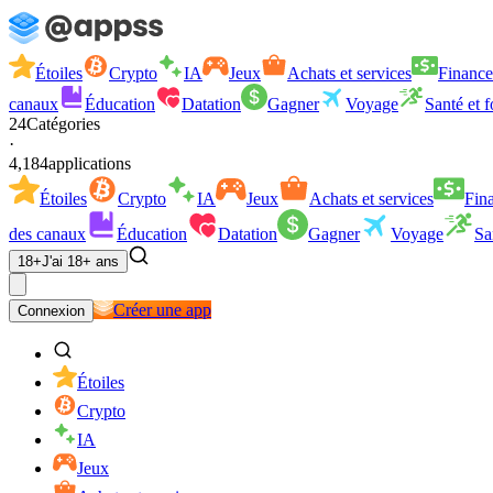
Étoiles
Crypto
IA
Jeux
Achats et services
Finance
canaux
Éducation
Datation
Gagner
Voyage
Santé et 
24
Catégories
·
4,184
applications
Étoiles
Crypto
IA
Jeux
Achats et services
Fin
des canaux
Éducation
Datation
Gagner
Voyage
Sa
18+
J'ai 18+ ans
Créer une app
Connexion
Étoiles
Crypto
IA
Jeux