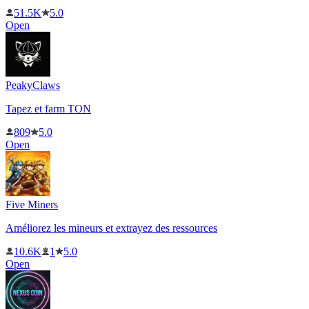
51.5K
5.0
Open
PeakyClaws
Tapez et farm TON
809
5.0
Open
Five Miners
Améliorez les mineurs et extrayez des ressources
10.6K
1
5.0
Open