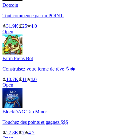
Dotcoin
Tout commence par un POINT.
31.9K
25
4.0
Open
Farm Frens Bot
Construisez votre ferme de rêve 🌞🚜
10.7K
11
4.0
Open
BlockDAG Tap Miner
Touchez des points et gagnez $$$
27.8K
7
4.7