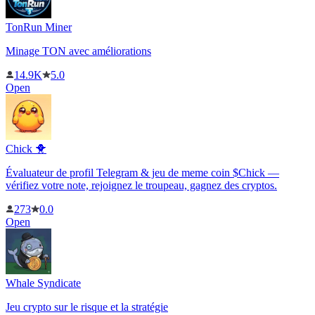
TonRun Miner
Minage TON avec améliorations
14.9K
5.0
Open
Chick 🐥
Évaluateur de profil Telegram & jeu de meme coin $Chick —
vérifiez votre note, rejoignez le troupeau, gagnez des cryptos.
273
0.0
Open
Whale Syndicate
Jeu crypto sur le risque et la stratégie