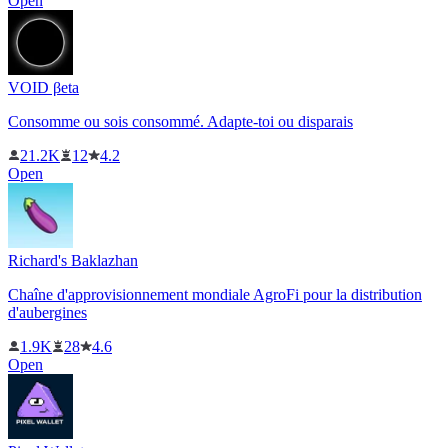
Open
VOID βeta
Consomme ou sois consommé. Adapte-toi ou disparais
21.2K
12
4.2
Open
Richard's Baklazhan
Chaîne d'approvisionnement mondiale AgroFi pour la distribution
d'aubergines
1.9K
28
4.6
Open