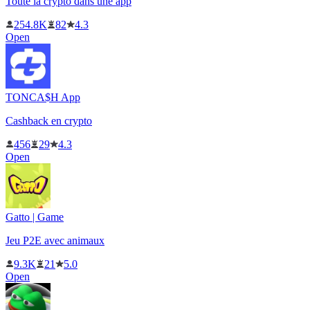
Toute la crypto dans une app
254.8K
82
4.3
Open
TONCA$H App
Cashback en crypto
456
29
4.3
Open
Gatto | Game
Jeu P2E avec animaux
9.3K
21
5.0
Open