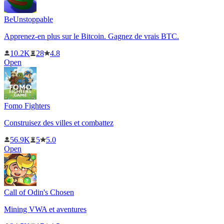
BeUnstoppable
Apprenez-en plus sur le Bitcoin. Gagnez de vrais BTC.
10.2K
28
4.8
Open
Fomo Fighters
Construisez des villes et combattez
56.9K
5
5.0
Open
Call of Odin's Chosen
Mining VWA et aventures