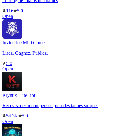
Trading de tokens de chaînes
116
5.0
Open
Invincible Mini Game
Lisez. Gagnez. Publiez.
5.0
Open
Klyntix Elite Bot
Recevez des récompenses pour des tâches simples
54.3K
5.0
Open