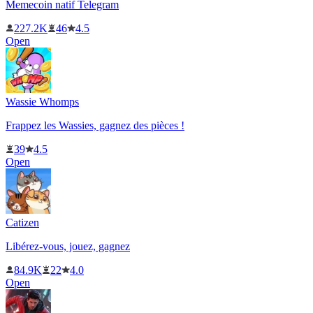
Memecoin natif Telegram
227.2K
46
4.5
Open
Wassie Whomps
Frappez les Wassies, gagnez des pièces !
39
4.5
Open
Catizen
Libérez-vous, jouez, gagnez
84.9K
22
4.0
Open