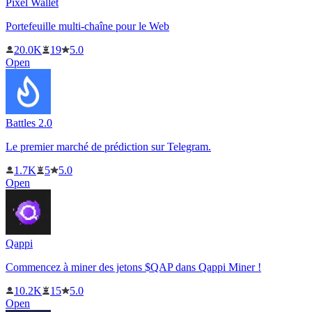
Pixel Wallet
Portefeuille multi-chaîne pour le Web
20.0K
19
5.0
Open
Battles 2.0
Le premier marché de prédiction sur Telegram.
1.7K
5
5.0
Open
Qappi
Commencez à miner des jetons $QAP dans Qappi Miner !
10.2K
15
5.0
Open