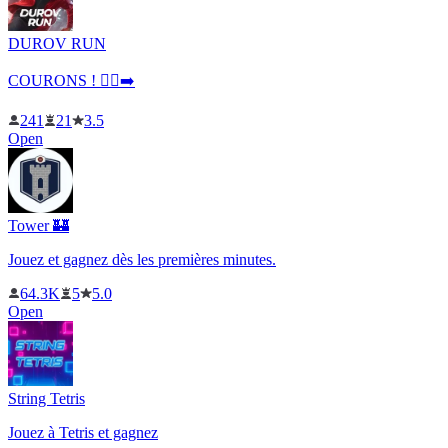
DUROV RUN
COURONS ! 🏃‍♂️➡️
241
21
3.5
Open
Tower 🏰
Jouez et gagnez dès les premières minutes.
64.3K
5
5.0
Open
String Tetris
Jouez à Tetris et gagnez