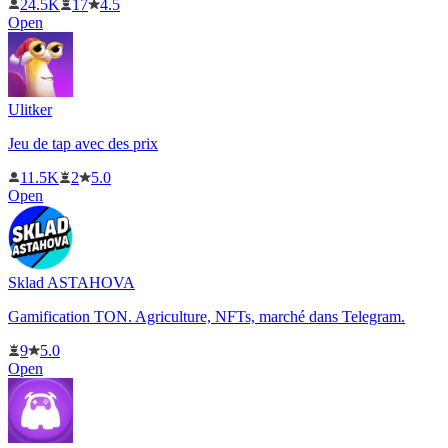
24.5K
17
4.5
Open
Ulitker
Jeu de tap avec des prix
11.5K
2
5.0
Open
Sklad ASTAHOVA
Gamification TON. Agriculture, NFTs, marché dans Telegram.
9
5.0
Open