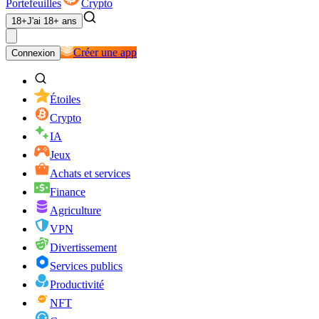
Portefeuilles
Crypto
18+
J'ai 18+ ans
Créer une app
Connexion
Étoiles
Crypto
IA
Jeux
Achats et services
Finance
Agriculture
VPN
Divertissement
Services publics
Productivité
NFT