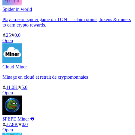
Spider in world
Play-to-earn spider game on TON — claim points, tokens & miners
to earn crypto rewards.
25
0.0
Open
Cloud Miner
Minage en cloud et retrait de cryptomonnaies
11.0K
5.0
Open
$PEPE Miner 🐸
37.8K
0.0
Open