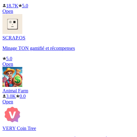
18.7K
5.0
Open
SCRAP.OS
Minage TON gamifié et récompenses
5.0
Open
Animal Farm
3.0K
0.0
Open
VERY Coin Tree