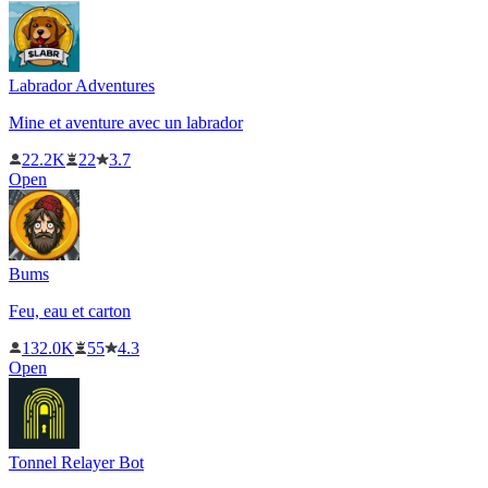
Labrador Adventures
Mine et aventure avec un labrador
22.2K
22
3.7
Open
Bums
Feu, eau et carton
132.0K
55
4.3
Open
Tonnel Relayer Bot