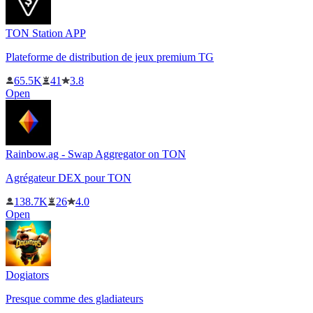
TON Station APP
Plateforme de distribution de jeux premium TG
65.5K
41
3.8
Open
Rainbow.ag - Swap Aggregator on TON
Agrégateur DEX pour TON
138.7K
26
4.0
Open
Dogiators
Presque comme des gladiateurs