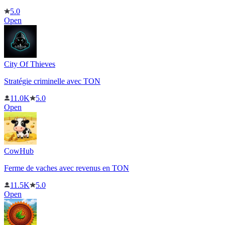
5.0
Open
City Of Thieves
Stratégie criminelle avec TON
11.0K
5.0
Open
CowHub
Ferme de vaches avec revenus en TON
11.5K
5.0
Open