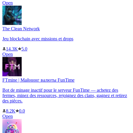
Open
The Clean Network
Jeu blockchain avec missions et drops
14.3K
5.0
Open
FTmine | Майнинг валюты FunTime
Bot de minage inactif pour le serveur FunTime — achetez des
fermes, minez des ressources, rejoignez des clans, gagnez et retirez
des pièces.
8.2K
0.0
Open