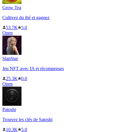
Grow Tea
Cultivez du thé et gagnez
53.7K
5.0
Open
SlapStar
Jeu NFT avec IA et récompenses
25.3K
0.0
Open
Patoshi
Trouvez les clés de Satoshi
10.3K
5.0