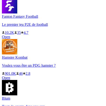
Fanton Fantasy Football
Le premier jeu P2E de football
10.2K
35
4.7
Open
Hamster Kombat
Voulez-vous être un PDG hamster ?
901.0K
46
2.8
Open
Blum