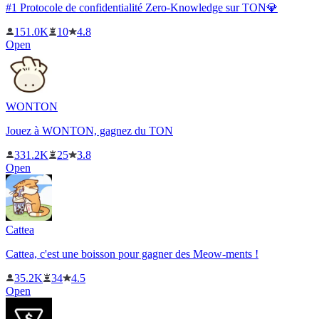
#1 Protocole de confidentialité Zero-Knowledge sur TON💎
151.0K
10
4.8
Open
WONTON
Jouez à WONTON, gagnez du TON
331.2K
25
3.8
Open
Cattea
Cattea, c'est une boisson pour gagner des Meow-ments !
35.2K
34
4.5
Open