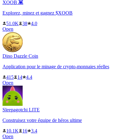
XOOB 👾
Explorez, minez et gagnez $XOOB
51.0K
38
4.0
Open
Dino Dazzle Coin
Application pour le minage de crypto-monnaies réelles
415
14
4.4
Open
Sleepagotchi LITE
Construisez votre équipe de héros ultime
10.1K
16
3.4
Open