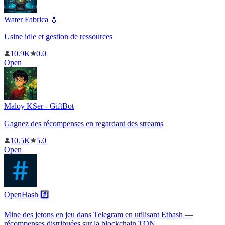
Water Fabrica 💧
Usine idle et gestion de ressources
10.9K
0.0
Open
Maloy KSer - GiftBot
Gagnez des récompenses en regardant des streams
10.5K
5.0
Open
OpenHash #️⃣
Mine des jetons en jeu dans Telegram en utilisant Ethash —
récompenses distribuées sur la blockchain TON.