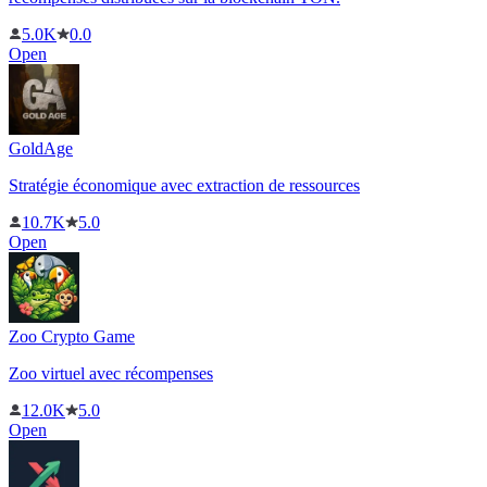
5.0K
0.0
Open
GoldAge
Stratégie économique avec extraction de ressources
10.7K
5.0
Open
Zoo Crypto Game
Zoo virtuel avec récompenses
12.0K
5.0
Open