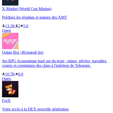
X-Market (World Cup Mining)
Prédisez les résultats et gagnez des XMT
13.1K
2
5.0
Open
Qalais Bot | Игровой бот
Jeu RPG économique basé sur du texte : minez, pêchez, travaillez,
courez et construisez des clans à l'intérieur de Telegram.
10.7K
0.0
Open
ForX
Votre accès à la DEX nouvelle génération