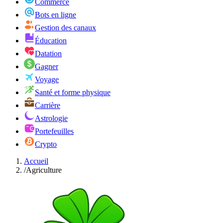
Commerce
Bots en ligne
Gestion des canaux
Éducation
Datation
Gagner
Voyage
Santé et forme physique
Carrière
Astrologie
Portefeuilles
Crypto
Accueil
/
Agriculture