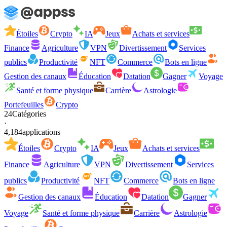
Étoiles
Crypto
IA
Jeux
Achats et services
Finance
Agriculture
VPN
Divertissement
Services
publics
Productivité
NFT
Commerce
Bots en ligne
Gestion des canaux
Éducation
Datation
Gagner
Voyage
Santé et forme physique
Carrière
Astrologie
Portefeuilles
Crypto
24
Catégories
·
4,184
applications
Étoiles
Crypto
IA
Jeux
Achats et services
Finance
Agriculture
VPN
Divertissement
Services
publics
Productivité
NFT
Commerce
Bots en ligne
Gestion des canaux
Éducation
Datation
Gagner
Voyage
Santé et forme physique
Carrière
Astrologie