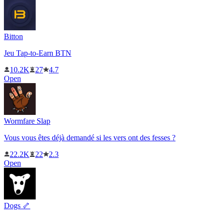
Bitton
Jeu Tap-to-Earn BTN
10.2K
27
4.7
Open
Wormfare Slap
Vous vous êtes déjà demandé si les vers ont des fesses ?
22.2K
22
2.3
Open
Dogs 🦴