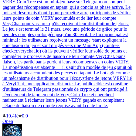
VERY Coin Tree est un mini-jeu basé sur Telegram où l'on peut
gagner des récompenses en tapant, qui a conclu sa phase active. Le
bot sert désormais d'outil pour permettre aux participants de vérifier
leurs points de coin VERY accumulés et de lier leur compte
VeryChat pour s'assurer qu'ils reçoivent leur distribution de jetons.
Le jeu s'est terminé le 31 mars, avec une période de grâce pour le
lien des comptes prolongée jusqu'au 30 avril. Le flux principal est
minimal : les utilisateurs reçoivent un message /start expliquant la
conclusion du jeu et sont dirigés vers une Mini App (cointree-
checker.verychat.io) où ils peuvent vérifier leur solde de points et
compléter le processus de liaison de leur compte VeryChat. Sans
liaison, les participants perdent leurs récompenses en coins VERY.
La monétisation est absente — il s'agit d'un modèle de jeu gratuit où
les utilisateurs accumulent des pièces en tapant. Le bot agit comme
un mécanisme de distribution pour l'écosystème de jetons VERY lié
à VeryChat, une application distincte. Le public cible est constitué
d'utilisateurs de Telegram passionnés de crypto qui ont participé à
l'événement de tapotement de Very Coin Tree et cherchent
maintenant à réclamer leurs jetons VERY gagnés en complétant
l'étape de liaison de compte requise avant la date limite.
10.4K
0.0
Open