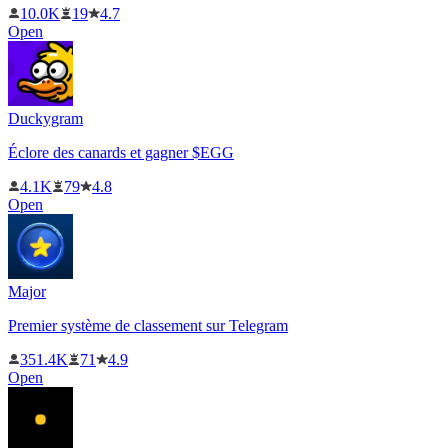
10.0K
19
4.7
Open
Duckygram
Éclore des canards et gagner $EGG
4.1K
79
4.8
Open
Major
Premier système de classement sur Telegram
351.4K
71
4.9
Open