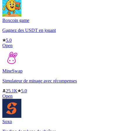
Boxcoin game
Gagnez des USDT en jouant
5.0
Open
MineSwap
Simulateur de minage avec récompenses
25.1K
5.0
Open
Soxo