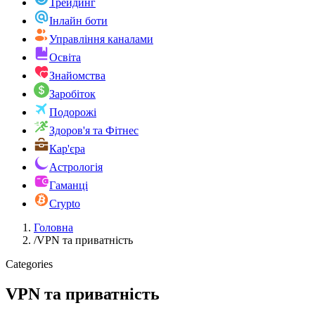
Трейдинг
Інлайн боти
Управління каналами
Освіта
Знайомства
Заробіток
Подорожі
Здоров'я та Фітнес
Кар'єра
Астрологія
Гаманці
Crypto
Головна
/
VPN та приватність
Categories
VPN та приватність