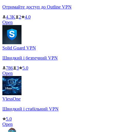
Отримайте доступ до Outline VPN
4.3K
2
4.0
Open
Solid Guard VPN
Швидкий і безпечний VPN
786
3
5.0
Open
VlessOne
Швидкий і стабільний VPN
5.0
Open