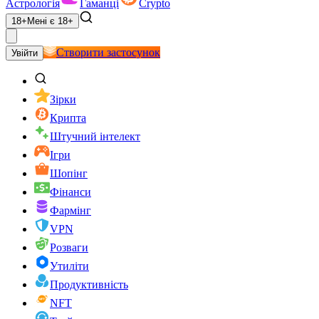
Астрологія
Гаманці
Crypto
18+
Мені є 18+
Створити застосунок
Увійти
Зірки
Крипта
Штучний інтелект
Ігри
Шопінг
Фінанси
Фармінг
VPN
Розваги
Утиліти
Продуктивність
NFT