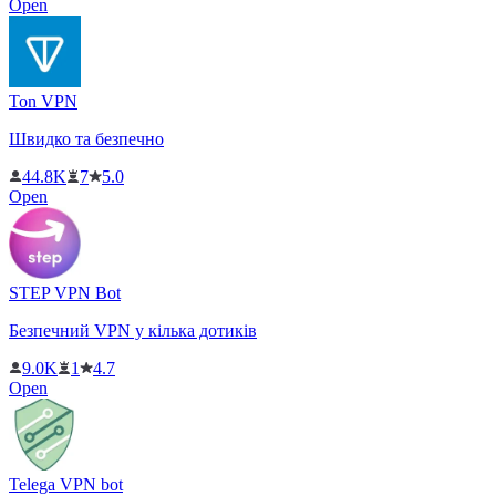
Open
Ton VPN
Швидко та безпечно
44.8K
7
5.0
Open
STEP VPN Bot
Безпечний VPN у кілька дотиків
9.0K
1
4.7
Open
Telega VPN bot