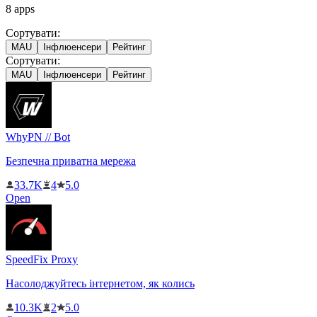
8
apps
Сортувати:
MAU
Інфлюенсери
Рейтинг
Сортувати:
MAU
Інфлюенсери
Рейтинг
WhyPN // Bot
Безпечна приватна мережа
33.7K
4
5.0
Open
SpeedFix Proxy
Насолоджуйтесь інтернетом, як колись
10.3K
2
5.0