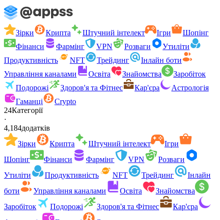
Зірки
Крипта
Штучний інтелект
Ігри
Шопінг
Фінанси
Фармінг
VPN
Розваги
Утиліти
Продуктивність
NFT
Трейдинг
Інлайн боти
Управління каналами
Освіта
Знайомства
Заробіток
Подорожі
Здоров'я та Фітнес
Кар'єра
Астрологія
Гаманці
Crypto
24
Категорії
·
4,184
додатків
Зірки
Крипта
Штучний інтелект
Ігри
Шопінг
Фінанси
Фармінг
VPN
Розваги
Утиліти
Продуктивність
NFT
Трейдинг
Інлайн
боти
Управління каналами
Освіта
Знайомства
Заробіток
Подорожі
Здоров'я та Фітнес
Кар'єра