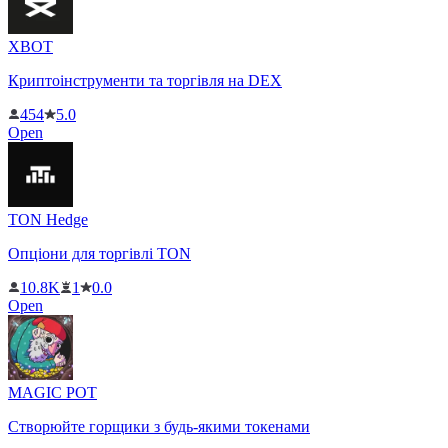
XBOT
Криптоінструменти та торгівля на DEX
454
5.0
Open
TON Hedge
Опціони для торгівлі TON
10.8K
1
0.0
Open
MAGIC POT
Створюйте горщики з будь-якими токенами