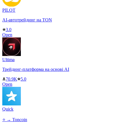
PILOT
AI-автотрейдинг на TON
3.0
Open
Ultima
Трейдинг-платформа на основі AI
70.9K
5.0
Open
Quick
⭐️ → Toncoin