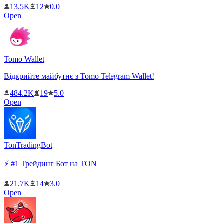
13.5K
12
0.0
Open
Tomo Wallet
Відкрийте майбутнє з Tomo Telegram Wallet!
484.2K
19
5.0
Open
TonTradingBot
⚡️ #1 Трейдинг Бот на TON
21.7K
14
3.0
Open