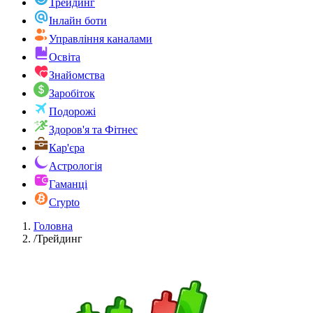
Трейдинг
Інлайн боти
Управління каналами
Освіта
Знайомства
Заробіток
Подорожі
Здоров'я та Фітнес
Кар'єра
Астрологія
Гаманці
Crypto
Головна
/
Трейдинг