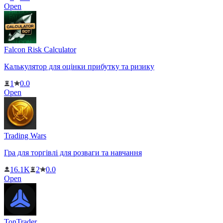
Open
Falcon Risk Calculator
Калькулятор для оцінки прибутку та ризику
1
0.0
Open
Trading Wars
Гра для торгівлі для розваги та навчання
16.1K
2
0.0
Open
TonTrader