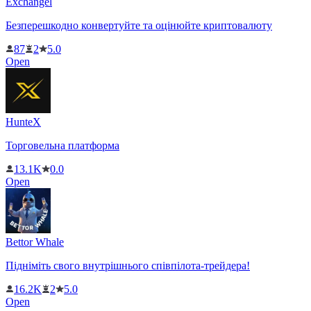
Exchangel
Безперешкодно конвертуйте та оцінюйте криптовалюту
87
2
5.0
Open
HunteX
Торговельна платформа
13.1K
0.0
Open
Bettor Whale
Підніміть свого внутрішнього співпілота-трейдера!
16.2K
2
5.0
Open