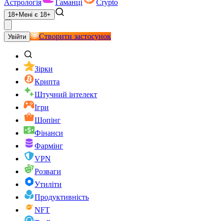
Астрологія
Гаманці
Crypto
18+
Мені є 18+
Створити застосунок
Увійти
Зірки
Крипта
Штучний інтелект
Ігри
Шопінг
Фінанси
Фармінг
VPN
Розваги
Утиліти
Продуктивність
NFT