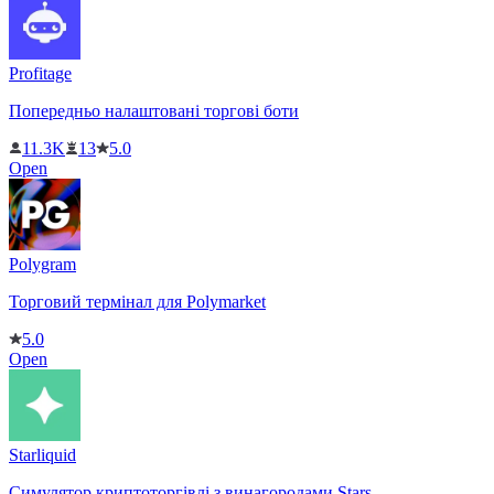
Profitage
Попередньо налаштовані торгові боти
11.3K
13
5.0
Open
Polygram
Торговий термінал для Polymarket
5.0
Open
Starliquid
Симулятор криптоторгівлі з винагородами Stars