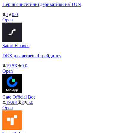
Перші синтетичні деривативи на TON
1
0.0
Open
Satori Finance
DEX для perpetual трейдингу
19.5K
0.0
Open
Gate Official Bot
19.9K
2
5.0
Open