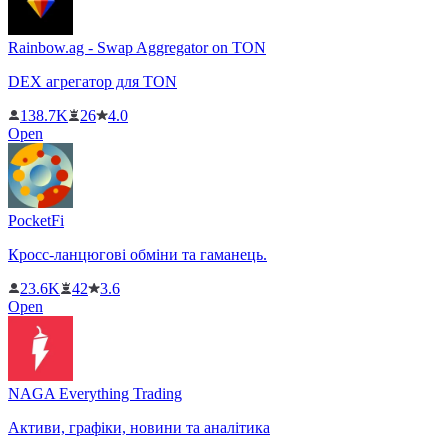
Rainbow.ag - Swap Aggregator on TON
DEX агрегатор для TON
138.7K
26
4.0
Open
PocketFi
Кросс-ланцюгові обміни та гаманець.
23.6K
42
3.6
Open
NAGA Everything Trading
Активи, графіки, новини та аналітика