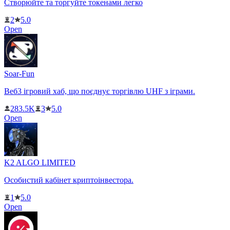
Створюйте та торгуйте токенами легко
2
5.0
Open
Soar-Fun
Веб3 ігровий хаб, що поєднує торгівлю UHF з іграми.
283.5K
3
5.0
Open
K2 ALGO LIMITED
Особистий кабінет криптоінвестора.
1
5.0
Open