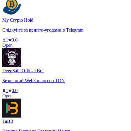
My Crypto Hold
Слідкуйте за крипто-угодами в Telegram
1
0.0
Open
DeepSafe Official Bot
Безпечний Web3 шлюз на TON
1
0.0
Open
TaBB