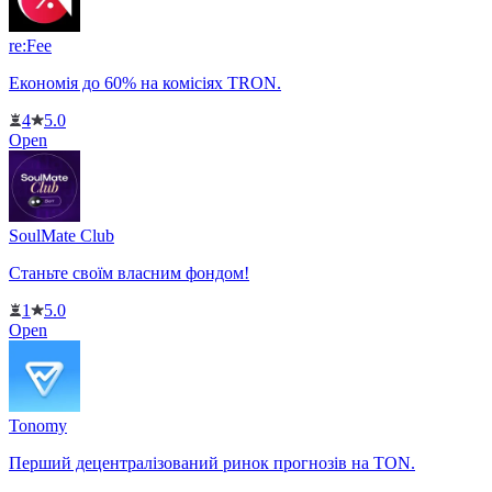
re:Fee
Економія до 60% на комісіях TRON.
4
5.0
Open
SoulMate Club
Станьте своїм власним фондом!
1
5.0
Open
Tonomy
Перший децентралізований ринок прогнозів на TON.