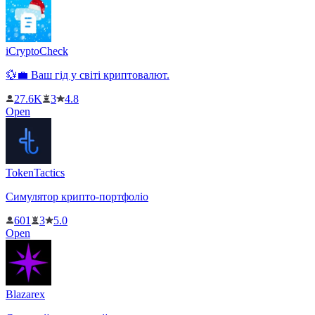
iCryptoCheck
💱💼 Ваш гід у світі криптовалют.
27.6K
3
4.8
Open
TokenTactics
Симулятор крипто-портфоліо
601
3
5.0
Open
Blazarex