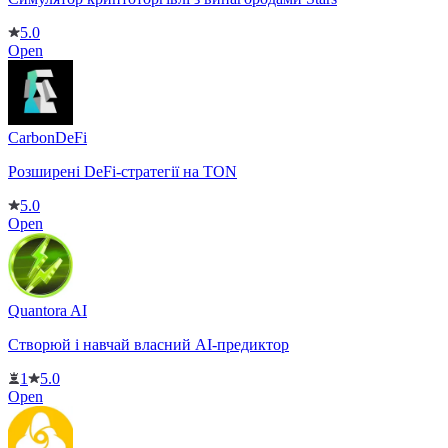
5.0
Open
CarbonDeFi
Розширені DeFi-стратегії на TON
5.0
Open
Quantora AI
Створюй і навчай власний AI-предиктор
1
5.0
Open