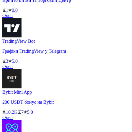
Крипто Битви та Торговий Центр
1
0.0
Open
TradingView Bot
Графіки TradingView у Telegram
3
5.0
Open
Bybit Mini App
200 USDT бонус на Bybit
10.2K
7
5.0
Open