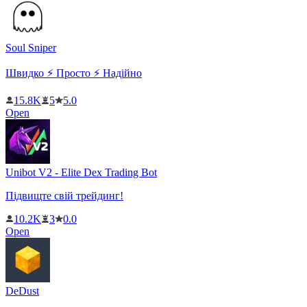
Soul Sniper
Швидко ⚡️ Просто ⚡️ Надійно
15.8K
5
5.0
Open
Unibot V2 - Elite Dex Trading Bot
Підвищте свій трейдинг!
10.2K
3
0.0
Open
DeDust