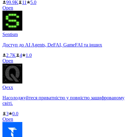
99.9K
11
5.0
Open
Sentism
Доступ до AI Agents, DeFAI, GameFAI та інших
2.7K
4
1.0
Open
Qexx
Насолоджуйтеся приватністю у повністю зашифрованому
світі.
3
0.0
Open