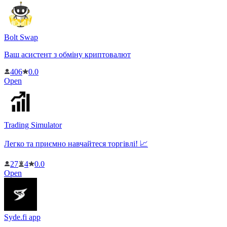
Bolt Swap
Ваш асистент з обміну криптовалют
406
0.0
Open
Trading Simulator
Легко та приємно навчайтеся торгівлі! 📈
27
4
0.0
Open
Syde.fi app