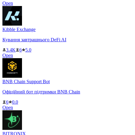
Open
Kibble Exchange
Кування завтрашнього DeFi AI
3.4K
6
5.0
Open
BNB Chain Support Bot
Офіційний бот підтримки BNB Chain
6
0.0
Open
BITRONIX