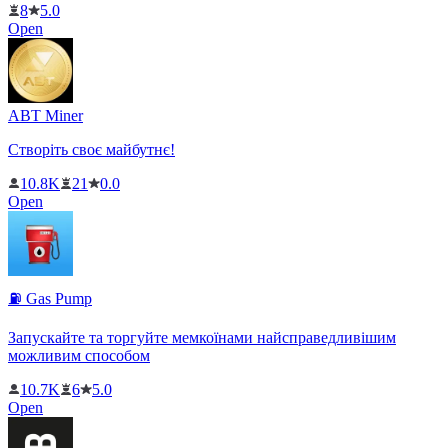
8
5.0
Open
ABT Miner
Створіть своє майбутнє!
10.8K
21
0.0
Open
⛽️ Gas Pump
Запускайте та торгуйте мемкоїнами найсправедливішим
можливим способом
10.7K
6
5.0
Open