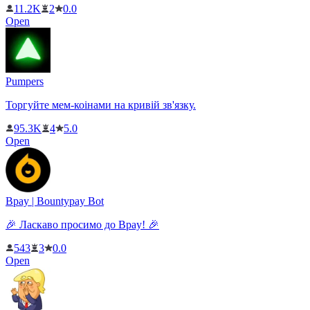
11.2K
2
0.0
Open
Pumpers
Торгуйте мем-коінами на кривій зв'язку.
95.3K
4
5.0
Open
Bpay | Bountypay Bot
🎉 Ласкаво просимо до Bpay! 🎉
543
3
0.0
Open