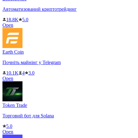
Автоматизований криптотрейдинг
18.8K
5.0
Open
Earth Coin
Почніть майнінг у Telegram
10.1K
4
3.0
Open
Token Trade
Торговий бот для Solana
5.0
Open