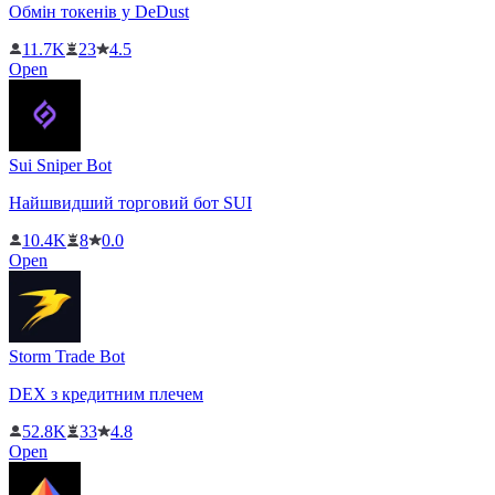
Обмін токенів у DeDust
11.7K
23
4.5
Open
Sui Sniper Bot
Найшвидший торговий бот SUI
10.4K
8
0.0
Open
Storm Trade Bot
DEX з кредитним плечем
52.8K
33
4.8
Open