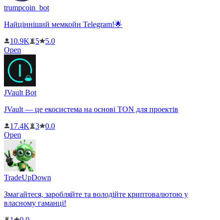
trumpcoin_bot
Найцінніший мемкойн Telegram!🌟
10.9K
5
5.0
Open
JVault Bot
JVault — це екосистема на основі TON для проектів
17.4K
3
0.0
Open
TradeUpDown
Змагайтеся, заробляйте та володійте криптовалютою у
власному гаманці!
1
0.0