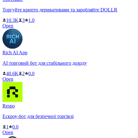
Торгуйте крипто деривативами та заробляйте DOLLR
10.3K
3
1.0
Open
Rich AI App
AI торговий бот для стабільного доходу
40.6K
2
0.0
Open
Respo
Ескроу-бот для безпечної торгівлі
1
0.0
Open