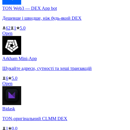
TON Web3 — DEX App bot
Дешевше і швидше, ніж будь-який DEX
62
1
5.0
Open
Arkham Mini-App
Шукайте адреси, сутності та хеші транзакцій
6
5.0
Open
Bidask
TON-оригінальний CLMM DEX
1
0.0