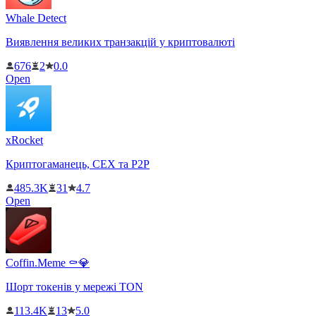
Whale Detect
Виявлення великих транзакцій у криптовалюті
676
2
0.0
Open
xRocket
Криптогаманець, CEX та P2P
485.3K
31
4.7
Open
Coffin.Meme ⚰️💎
Шорт токенів у мережі TON
113.4K
13
5.0