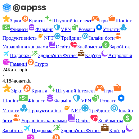
Зірки
Крипта
Штучний інтелект
Ігри
Шопінг
Фінанси
Фармінг
VPN
Розваги
Утиліти
Продуктивність
NFT
Трейдинг
Інлайн боти
Управління каналами
Освіта
Знайомства
Заробіток
Подорожі
Здоров'я та Фітнес
Кар'єра
Астрологія
Гаманці
Crypto
24
Категорії
·
4,184
додатків
Зірки
Крипта
Штучний інтелект
Ігри
Шопінг
Фінанси
Фармінг
VPN
Розваги
Утиліти
Продуктивність
NFT
Трейдинг
Інлайн
боти
Управління каналами
Освіта
Знайомства
Заробіток
Подорожі
Здоров'я та Фітнес
Кар'єра