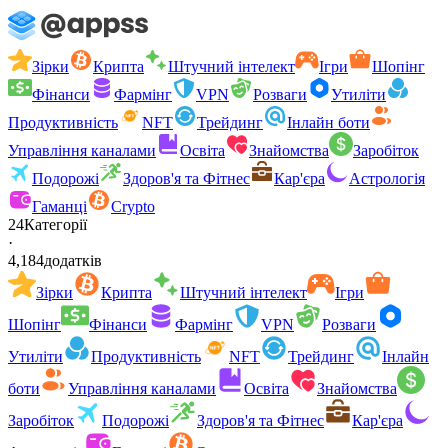
Зірки
Крипта
Штучний інтелект
Ігри
Шопінг
Фінанси
Фармінг
VPN
Розваги
Утиліти
Продуктивність
NFT
Трейдинг
Інлайн боти
Управління каналами
Освіта
Знайомства
Заробіток
Подорожі
Здоров'я та Фітнес
Кар'єра
Астрологія
Гаманці
Crypto
24
Категорії
·
4,184
додатків
Зірки
Крипта
Штучний інтелект
Ігри
Шопінг
Фінанси
Фармінг
VPN
Розваги
Утиліти
Продуктивність
NFT
Трейдинг
Інлайн
боти
Управління каналами
Освіта
Знайомства
Заробіток
Подорожі
Здоров'я та Фітнес
Кар'єра