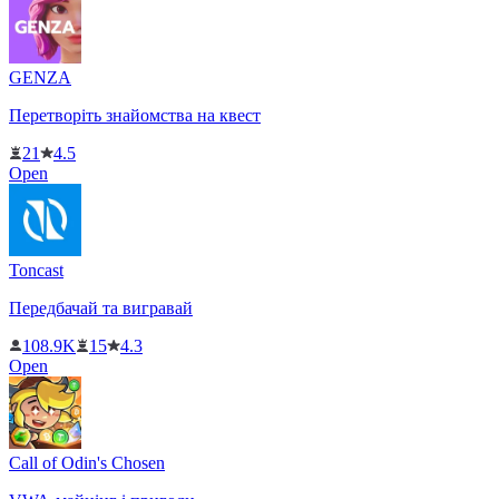
GENZA
Перетворіть знайомства на квест
21
4.5
Open
Toncast
Передбачай та вигравай
108.9K
15
4.3
Open
Call of Odin's Chosen