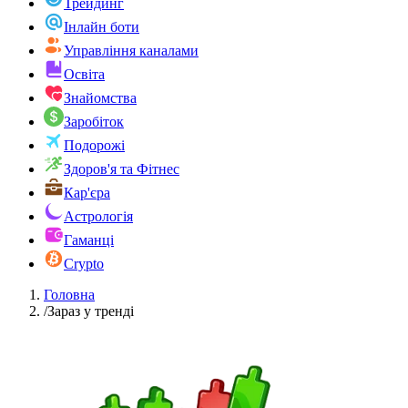
Трейдинг
Інлайн боти
Управління каналами
Освіта
Знайомства
Заробіток
Подорожі
Здоров'я та Фітнес
Кар'єра
Астрологія
Гаманці
Crypto
Головна
/
Зараз у тренді