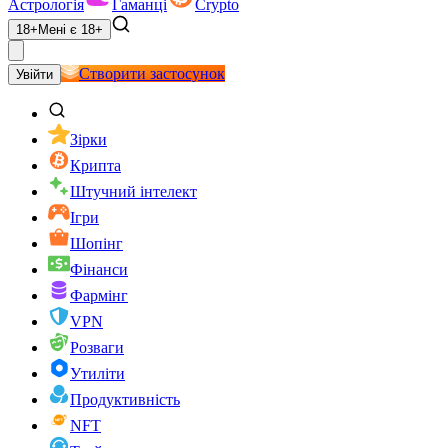
Астрологія
Гаманці
Crypto
18+
Мені є 18+
Створити застосунок
Увійти
Зірки
Крипта
Штучний інтелект
Ігри
Шопінг
Фінанси
Фармінг
VPN
Розваги
Утиліти
Продуктивність
NFT