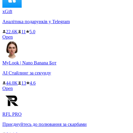
xGift
Аналітика подарунків у Telegram
22.6K
11
5.0
Open
MyLook | Nano Banana Бот
AI Стайлинг за секунду
44.0K
13
4.6
Open
RFL PRO
Приєднуйтесь до полювання за скарбами