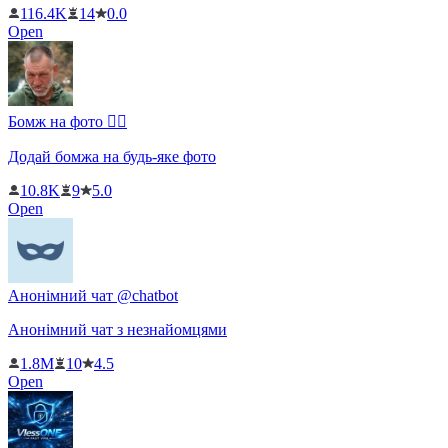
116.4K
14
0.0
Open
Бомж на фото 🧔‍♀️
Додай бомжа на будь-яке фото
10.8K
9
5.0
Open
Анонімний чат @chatbot
Анонімний чат з незнайомцями
1.8M
10
4.5
Open