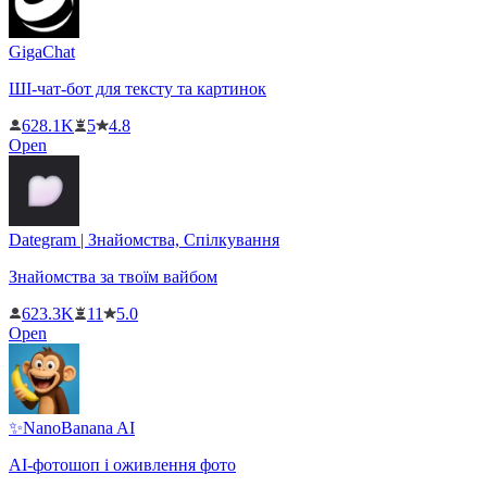
GigaChat
ШІ-чат-бот для тексту та картинок
628.1K
5
4.8
Open
Dategram | Знайомства, Спілкування
Знайомства за твоїм вайбом
623.3K
11
5.0
Open
✨NanoBanana AI
AI-фотошоп і оживлення фото