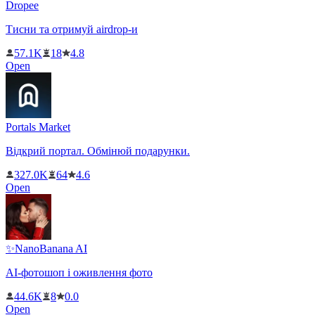
Dropee
Тисни та отримуй airdrop-и
57.1K
18
4.8
Open
Portals Market
Відкрий портал. Обмінюй подарунки.
327.0K
64
4.6
Open
✨NanoBanana AI
AI-фотошоп і оживлення фото
44.6K
8
0.0
Open