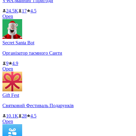
VWA-майнінг і пригоди
24.5K
17
4.5
Open
Secret Santa Bot
Організатор таємного Санти
9
4.9
Open
Gift Fest
Святковий Фестиваль Подарунків
10.1K
28
4.5
Open