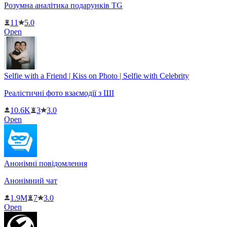
Розумна аналітика подарунків TG
11
5.0
Open
Selfie with a Friend | Kiss on Photo | Selfie with Celebrity
Реалістичні фото взаємодії з ШІ
10.6K
3
3.0
Open
Анонімні повідомлення
Анонімний чат
1.9M
7
3.0
Open