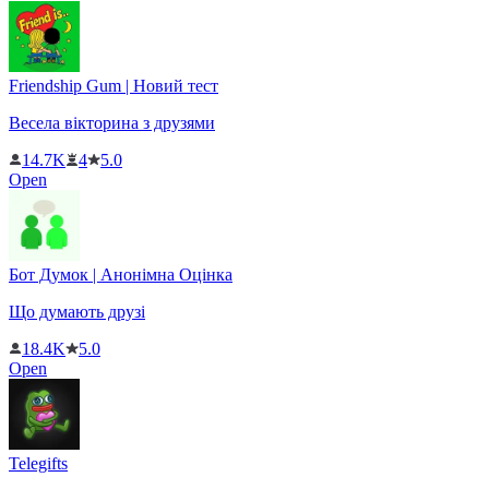
Friendship Gum | Новий тест
Весела вікторина з друзями
14.7K
4
5.0
Open
Бот Думок | Анонімна Оцінка
Що думають друзі
18.4K
5.0
Open
Telegifts