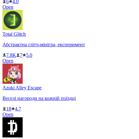
6
4.0
Open
Total Glitch
Абстрактна глітч-мінігра, експеримент
7.8K
7
5.0
Open
Azuki Alley Escape
Веселі нагороди на кожній поїздці
18
4.7
Open