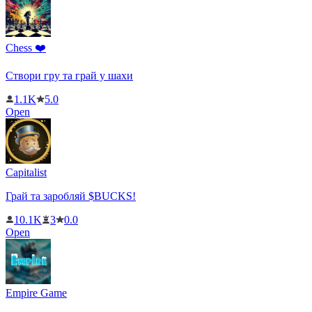
Chess ❤️
Створи гру та грай у шахи
1.1K
5.0
Open
Capitalist
Грай та заробляй $BUCKS!
10.1K
3
0.0
Open
Empire Game