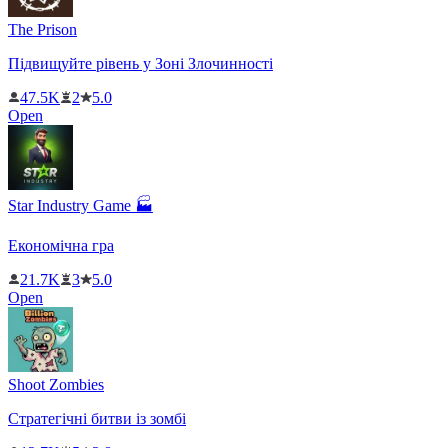
The Prison
Підвищуйте рівень у Зоні Злочинності
47.5K
2
5.0
Open
Star Industry Game 🏭
Економічна гра
21.7K
3
5.0
Open
Shoot Zombies
Стратегічні битви із зомбі