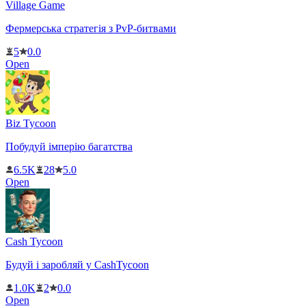
Village Game
Фермерська стратегія з PvP-битвами
5
0.0
Open
Biz Tycoon
Побудуй імперію багатства
6.5K
28
5.0
Open
Cash Tycoon
Будуй і заробляй у CashTycoon
1.0K
2
0.0
Open