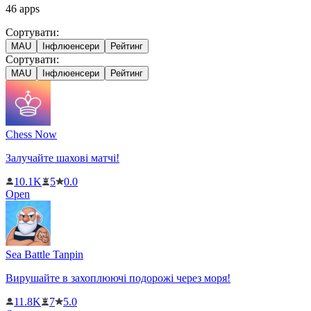
46
apps
Сортувати:
MAU
Інфлюенсери
Рейтинг
Сортувати:
MAU
Інфлюенсери
Рейтинг
Chess Now
Залучайте шахові матчі!
10.1K
5
0.0
Open
Sea Battle Tanpin
Вирушайте в захоплюючі подорожі через моря!
11.8K
7
5.0