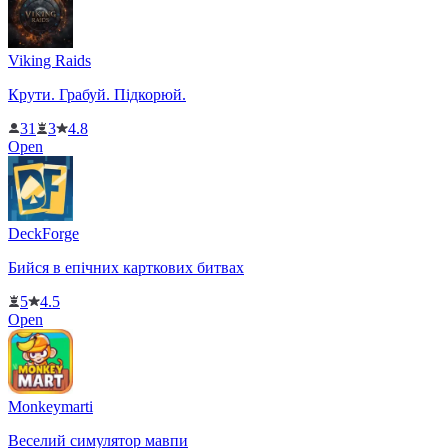
Viking Raids
Крути. Грабуй. Підкорюй.
31
3
4.8
Open
DeckForge
Бийся в епічних карткових битвах
5
4.5
Open
Monkeymarti
Веселий симулятор мавпи