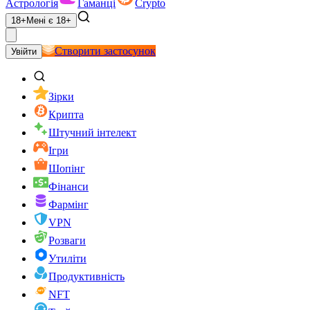
Астрологія
Гаманці
Crypto
18+
Мені є 18+
Створити застосунок
Увійти
Зірки
Крипта
Штучний інтелект
Ігри
Шопінг
Фінанси
Фармінг
VPN
Розваги
Утиліти
Продуктивність
NFT