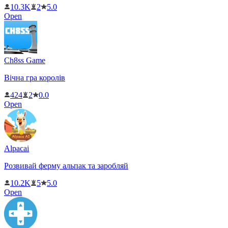
10.3K
2
5.0
Open
Ch8ss Game
Вічна гра королів
424
2
0.0
Open
Alpacai
Розвивай ферму альпак та заробляй
10.2K
5
5.0
Open