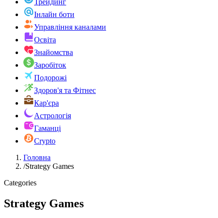
Трейдинг
Інлайн боти
Управління каналами
Освіта
Знайомства
Заробіток
Подорожі
Здоров'я та Фітнес
Кар'єра
Астрологія
Гаманці
Crypto
Головна
/
Strategy Games
Categories
Strategy Games