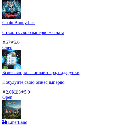
Chain Bunny Inc.
Створіть свою імперію магната
57
5.0
Open
Бізнесляндія — онлайн-гра, подарунки
Побудуйте свою бізнес-імперію
2.0K
3
5.0
Open
🏰 EmerLand