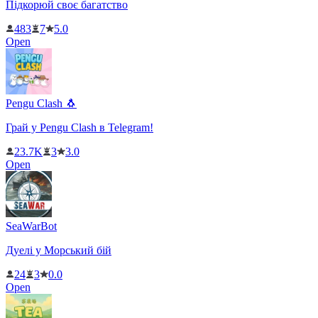
Підкорюй своє багатство
483
7
5.0
Open
Pengu Clash 🐧
Грай у Pengu Clash в Telegram!
23.7K
3
3.0
Open
SeaWarBot
Дуелі у Морський бій
24
3
0.0
Open