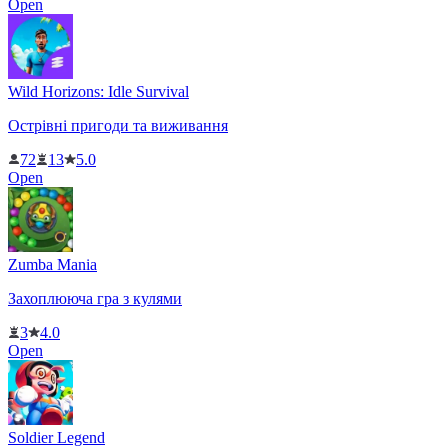
Open
Wild Horizons: Idle Survival
Острівні пригоди та виживання
72
13
5.0
Open
Zumba Mania
Захоплююча гра з кулями
3
4.0
Open
Soldier Legend