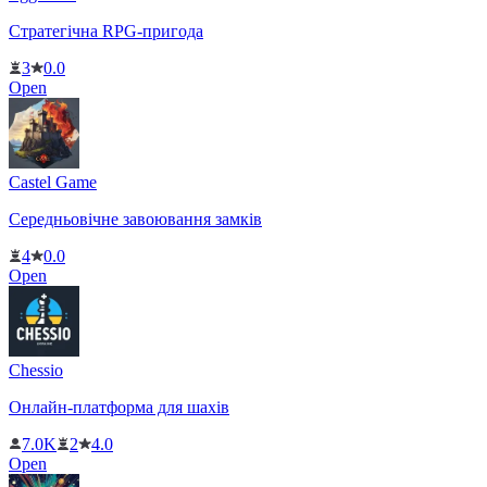
Стратегічна RPG-пригода
3
0.0
Open
Castel Game
Середньовічне завоювання замків
4
0.0
Open
Chessio
Онлайн-платформа для шахів
7.0K
2
4.0
Open