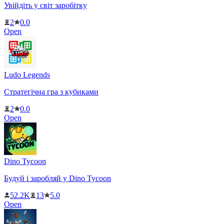
Увійдіть у світ заробітку
2
0.0
Open
Ludo Legends
Стратегічна гра з кубиками
2
0.0
Open
Dino Tycoon
Будуй і заробляй у Dino Tycoon
52.2K
13
5.0
Open