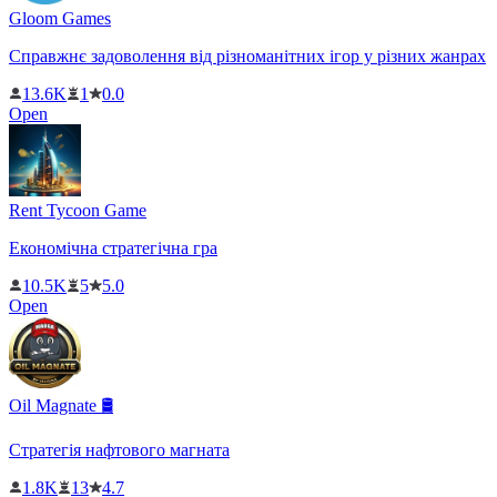
Gloom Games
Справжнє задоволення від різноманітних ігор у різних жанрах
13.6K
1
0.0
Open
Rent Tycoon Game
Економічна стратегічна гра
10.5K
5
5.0
Open
Oil Magnate 🛢
Стратегія нафтового магната
1.8K
13
4.7