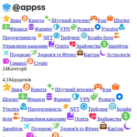
Зірки
Крипта
Штучний інтелект
Ігри
Шопінг
Фінанси
Фармінг
VPN
Розваги
Утиліти
Продуктивність
NFT
Трейдинг
Інлайн боти
Управління каналами
Освіта
Знайомства
Заробіток
Подорожі
Здоров'я та Фітнес
Кар'єра
Астрологія
Гаманці
Crypto
24
Категорії
·
4,184
додатків
Зірки
Крипта
Штучний інтелект
Ігри
Шопінг
Фінанси
Фармінг
VPN
Розваги
Утиліти
Продуктивність
NFT
Трейдинг
Інлайн
боти
Управління каналами
Освіта
Знайомства
Заробіток
Подорожі
Здоров'я та Фітнес
Кар'єра