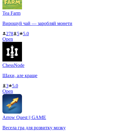
Tea Farm
Вирощуй чай — заробляй монети
278
5
5.0
Open
ChessNode
Шахи, але краще
3
5.0
Open
Arrow Quest || GAME
Весела гра для розвитку мозку