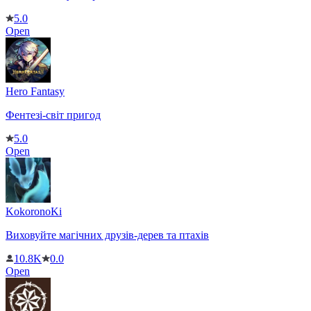
5.0
Open
Hero Fantasy
Фентезі-світ пригод
5.0
Open
KokoronoKi
Виховуйте магічних друзів-дерев та птахів
10.8K
0.0
Open