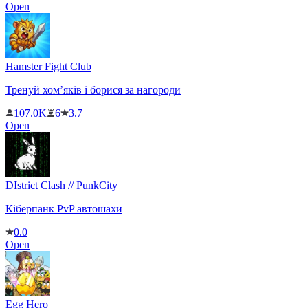
Open
Hamster Fight Club
Тренуй хом’яків і борися за нагороди
107.0K
6
3.7
Open
DIstrict Clash // PunkCity
Кіберпанк PvP автошахи
0.0
Open
Egg Hero