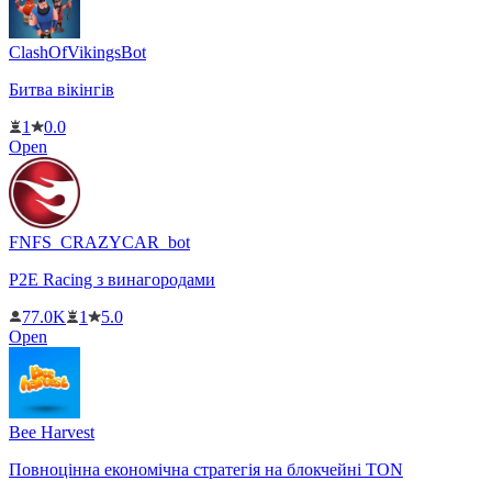
ClashOfVikingsBot
Битва вікінгів
1
0.0
Open
FNFS_CRAZYCAR_bot
P2E Racing з винагородами
77.0K
1
5.0
Open
Bee Harvest
Повноцінна економічна стратегія на блокчейні TON