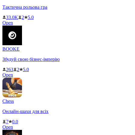
Тактична рольова гра
33.0K
2
5.0
Open
BOOKE
Збудуй свою бізнес-імперію
263
2
5.0
Open
Chess
Онлайн-шахи для всіх
7
0.0
Open