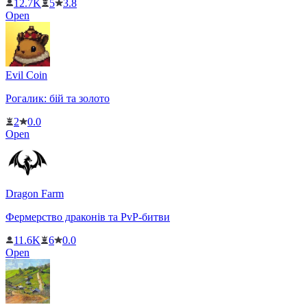
12.7K
5
3.8
Open
Evil Coin
Рогалик: бій та золото
2
0.0
Open
Dragon Farm
Фермерство драконів та PvP-битви
11.6K
6
0.0
Open