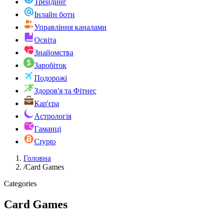
Трейдинг
Інлайн боти
Управління каналами
Освіта
Знайомства
Заробіток
Подорожі
Здоров'я та Фітнес
Кар'єра
Астрологія
Гаманці
Crypto
Головна
/
Card Games
Categories
Card Games