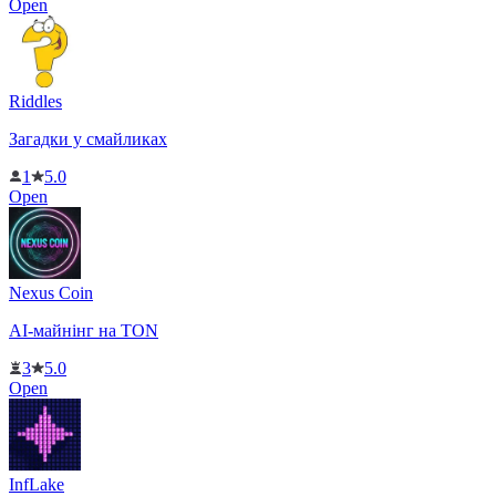
Open
Riddles
Загадки у смайликах
1
5.0
Open
Nexus Coin
AI-майнінг на TON
3
5.0
Open
InfLake