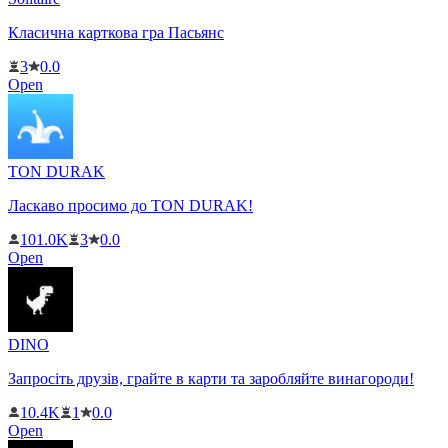
Класична карткова гра Пасьянс
3
0.0
Open
TON DURAK
Ласкаво просимо до TON DURAK!
101.0K
3
0.0
Open
DINO
Запросіть друзів, грайте в карти та заробляйте винагороди!
10.4K
1
0.0
Open