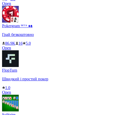
Open
Pokergram ᴮᴱᵀᴬ ♦️♠️
Грай безкоштовно
86.9K
16
5.0
Open
FlopTurn
Швидкий і простий покер
1.0
Open
Solitaire