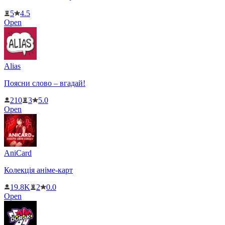
5
4.5
Open
Alias
Поясни слово – вгадай!
210
3
5.0
Open
AniCard
Колекція аніме-карт
19.8K
2
0.0
Open