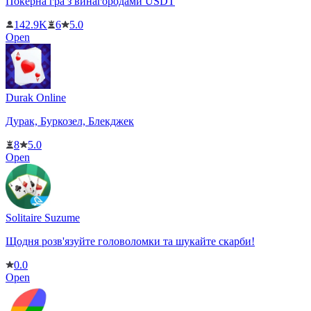
Покерна гра з винагородами USDT
142.9K
6
5.0
Open
Durak Online
Дурак, Буркозел, Блекджек
8
5.0
Open
Solitaire Suzume
Щодня розв'язуйте головоломки та шукайте скарби!
0.0
Open