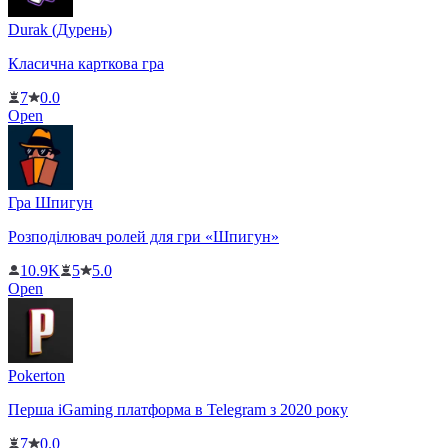
Durak (Дурень)
Класична карткова гра
7
0.0
Open
Гра Шпигун
Розподілювач ролей для гри «Шпигун»
10.9K
5
5.0
Open
Pokerton
Перша iGaming платформа в Telegram з 2020 року
7
0.0