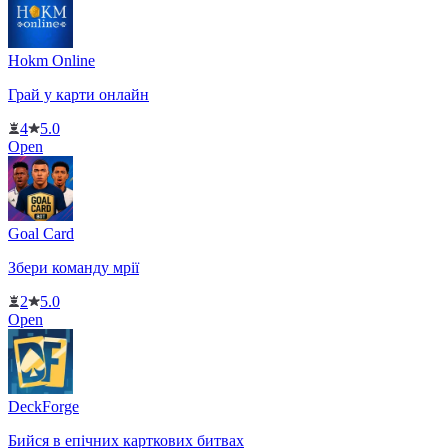
Hokm Online
Грай у карти онлайн
4
5.0
Open
Goal Card
Збери команду мрії
2
5.0
Open
DeckForge
Бийся в епічних карткових битвах