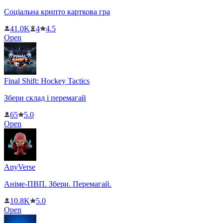
Соціальна крипто карткова гра
41.0K
4
4.5
Open
Final Shift: Hockey Tactics
Збери склад і перемагай
65
5.0
Open
AnyVerse
Аніме-ПВП. Збери. Перемагай.
10.8K
5.0
Open