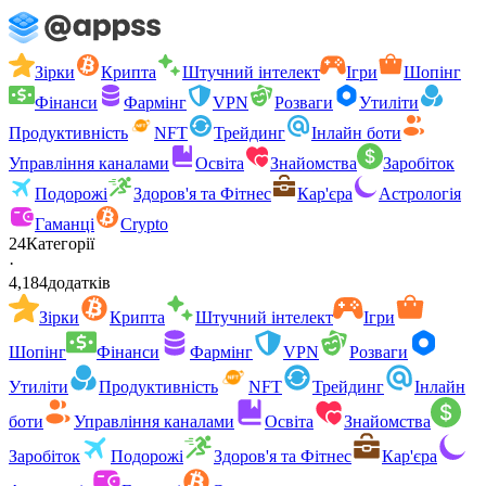
Зірки
Крипта
Штучний інтелект
Ігри
Шопінг
Фінанси
Фармінг
VPN
Розваги
Утиліти
Продуктивність
NFT
Трейдинг
Інлайн боти
Управління каналами
Освіта
Знайомства
Заробіток
Подорожі
Здоров'я та Фітнес
Кар'єра
Астрологія
Гаманці
Crypto
24
Категорії
·
4,184
додатків
Зірки
Крипта
Штучний інтелект
Ігри
Шопінг
Фінанси
Фармінг
VPN
Розваги
Утиліти
Продуктивність
NFT
Трейдинг
Інлайн
боти
Управління каналами
Освіта
Знайомства
Заробіток
Подорожі
Здоров'я та Фітнес
Кар'єра