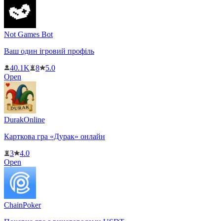
Not Games Bot
Ваш один ігровий профіль
40.1K
8
5.0
Open
DurakOnline
Карткова гра «Дурак» онлайн
3
4.0
Open
ChainPoker