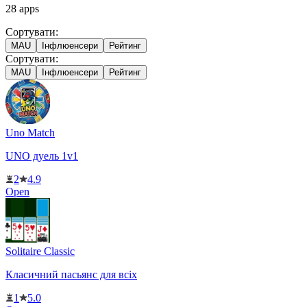
28
apps
Сортувати:
MAU
Інфлюенсери
Рейтинг
Сортувати:
MAU
Інфлюенсери
Рейтинг
Uno Match
UNO дуель 1v1
2
4.9
Open
Solitaire Classic
Класичний пасьянс для всіх
1
5.0