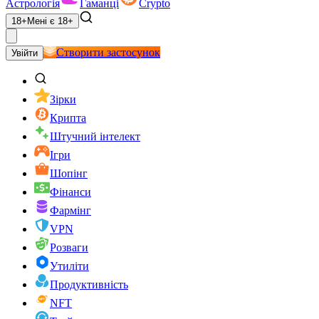
Астрологія
Гаманці
Crypto
18+
Мені є 18+
Створити застосунок
Увійти
Зірки
Крипта
Штучний інтелект
Ігри
Шопінг
Фінанси
Фармінг
VPN
Розваги
Утиліти
Продуктивність
NFT