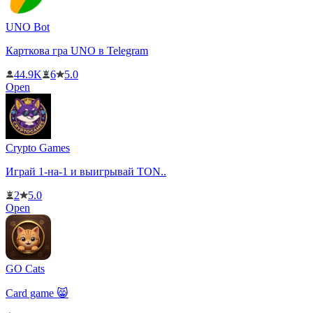
UNO Bot
Карткова гра UNO в Telegram
44.9K
6
5.0
Open
Crypto Games
Играй 1-на-1 и выигрывай TON..
2
5.0
Open
GO Cats
Card game 😸