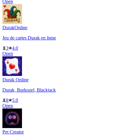
Open
DurakOnline
Jeu de cartes Durak en ligne
3
4.0
Open
Durak Online
Durak, Burkozel, Blackjack
8
5.0
Open
Pet Creator