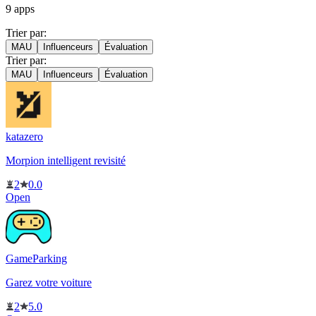
9
apps
Trier par:
MAU
Influenceurs
Évaluation
Trier par:
MAU
Influenceurs
Évaluation
katazero
Morpion intelligent revisité
2
0.0
Open
GameParking
Garez votre voiture
2
5.0