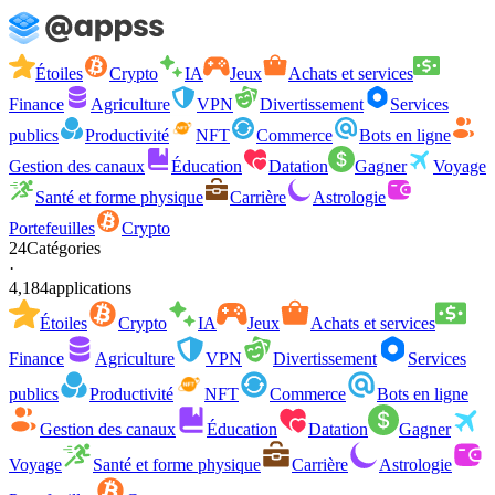
Étoiles
Crypto
IA
Jeux
Achats et services
Finance
Agriculture
VPN
Divertissement
Services
publics
Productivité
NFT
Commerce
Bots en ligne
Gestion des canaux
Éducation
Datation
Gagner
Voyage
Santé et forme physique
Carrière
Astrologie
Portefeuilles
Crypto
24
Catégories
·
4,184
applications
Étoiles
Crypto
IA
Jeux
Achats et services
Finance
Agriculture
VPN
Divertissement
Services
publics
Productivité
NFT
Commerce
Bots en ligne
Gestion des canaux
Éducation
Datation
Gagner
Voyage
Santé et forme physique
Carrière
Astrologie