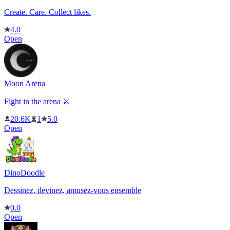
Create. Care. Collect likes.
4.0
Open
Moon Arena
Fight in the arena ⚔️
20.6K
1
5.0
Open
DinoDoodle
Dessinez, devinez, amusez-vous ensemble
0.0
Open