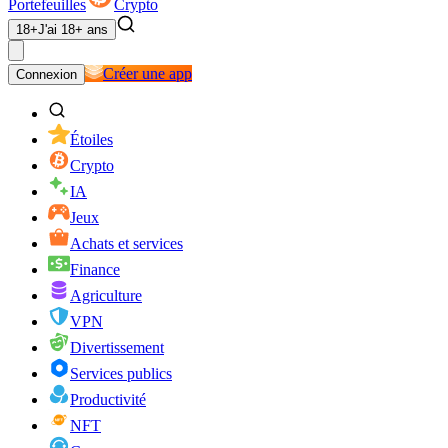
Portefeuilles
Crypto
18+
J'ai 18+ ans
Créer une app
Connexion
Étoiles
Crypto
IA
Jeux
Achats et services
Finance
Agriculture
VPN
Divertissement
Services publics
Productivité
NFT