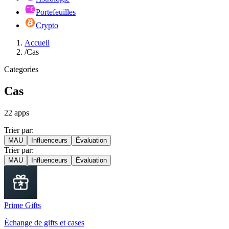
Portefeuilles
Crypto
Accueil
/
Cas
Categories
Cas
22
apps
Trier par:
MAU
Influenceurs
Évaluation
Trier par:
MAU
Influenceurs
Évaluation
Prime Gifts
Échange de gifts et cases