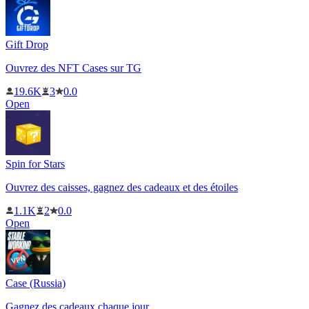
Gift Drop
Ouvrez des NFT Cases sur TG
19.6K
3
0.0
Open
Spin for Stars
Ouvrez des caisses, gagnez des cadeaux et des étoiles
1.1K
2
0.0
Open
Case (Russia)
Gagnez des cadeaux chaque jour