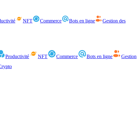
uctivité
NFT
Commerce
Bots en ligne
Gestion des
Productivité
NFT
Commerce
Bots en ligne
Gestion
Crypto