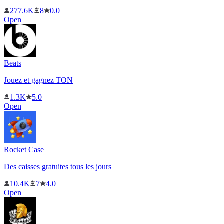
277.6K
8
0.0
Open
Beats
Jouez et gagnez TON
1.3K
5.0
Open
Rocket Case
Des caisses gratuites tous les jours
10.4K
7
4.0
Open