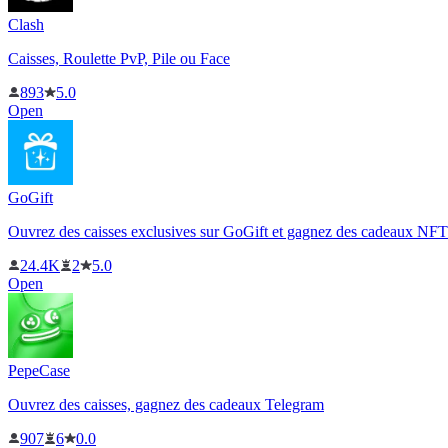
Clash
Caisses, Roulette PvP, Pile ou Face
893
5.0
Open
GoGift
Ouvrez des caisses exclusives sur GoGift et gagnez des cadeaux NFT
24.4K
2
5.0
Open
PepeCase
Ouvrez des caisses, gagnez des cadeaux Telegram
907
6
0.0