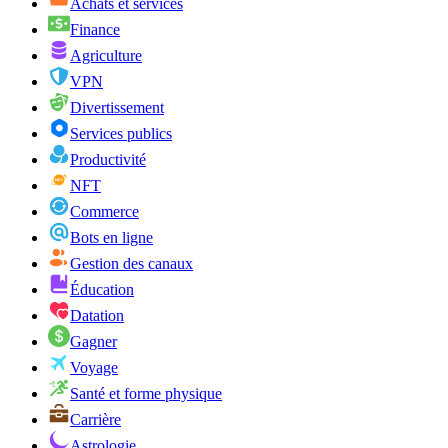
Achats et services
Finance
Agriculture
VPN
Divertissement
Services publics
Productivité
NFT
Commerce
Bots en ligne
Gestion des canaux
Éducation
Datation
Gagner
Voyage
Santé et forme physique
Carrière
Astrologie