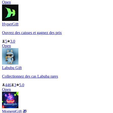
Open
HyperGift
Ouvrez des caisses et gagnez des prix
5
3.0
Open
Labubu Gift
Collectionnez des cas Labuba rares
446
3
5.0
Open
MomentGift 🎁