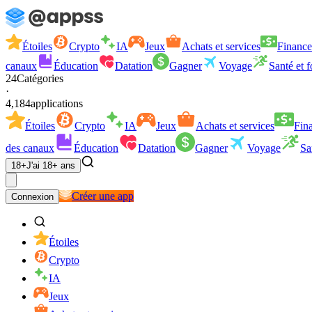
Étoiles
Crypto
IA
Jeux
Achats et services
Finance
canaux
Éducation
Datation
Gagner
Voyage
Santé et 
24
Catégories
·
4,184
applications
Étoiles
Crypto
IA
Jeux
Achats et services
Fin
des canaux
Éducation
Datation
Gagner
Voyage
Sa
18+
J'ai 18+ ans
Créer une app
Connexion
Étoiles
Crypto
IA
Jeux