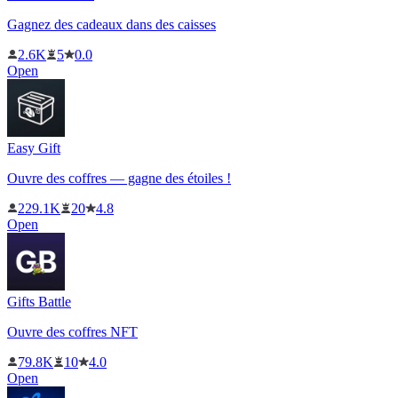
Gagnez des cadeaux dans des caisses
2.6K
5
0.0
Open
Easy Gift
Ouvre des coffres — gagne des étoiles !
229.1K
20
4.8
Open
Gifts Battle
Ouvre des coffres NFT
79.8K
10
4.0
Open